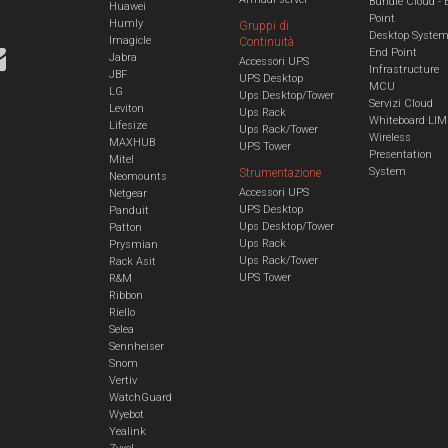
Bundle Cloud - 
Huawei
Point
Humly
Gruppi di
Desktop Syste
Imagicle
Continuità
End Point
Jabra
Accessori UPS
Infrastructure
JBF
UPS Desktop
MCU
LG
Ups Desktop/Tower
Servizi Cloud
Leviton
Ups Rack
Whiteboard LIM
Lifesize
Ups Rack/Tower
Wireless
MAXHUB
UPS Tower
Presentation
Mitel
System
Strumentazione
Neomounts
Accessori UPS
Netgear
UPS Desktop
Panduit
Ups Desktop/Tower
Patton
Ups Rack
Prysmian
Ups Rack/Tower
Rack Asit
UPS Tower
R&M
Ribbon
Riello
Selea
Sennheiser
Snom
Vertiv
WatchGuard
Wyebot
Yealink