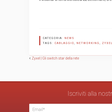
CATEGORIA:
NEWS
TAGS:
CABLAGGIO
,
NETWORKING
,
ZYXE
Navigazione
Zyxel | Gli switch star della rete
articoli
Iscriviti alla no