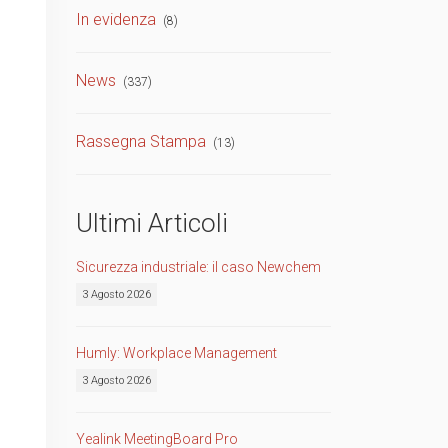
In evidenza
(8)
TVCC
Back
News
(337)
Networking
AV
Rassegna Stampa
(13)
Back
Ultimi Articoli
Sicurezza industriale: il caso Newchem
3 Agosto 2026
Humly: Workplace Management
3 Agosto 2026
Yealink MeetingBoard Pro