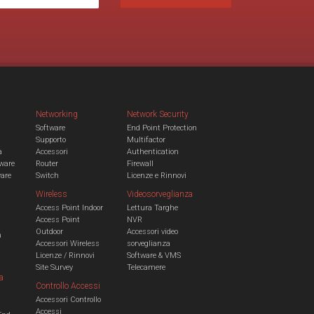
Networking
Network Security
Software
End Point Protection
Supporto
Multifactor
a
Accessori
Authentication
ware
Router
Firewall
ware
Switch
Licenze e Rinnovi
Wireless
Videosorveglianza
Access Point Indoor
Lettura Targhe
Access Point
NVR
Outdoor
Accessori video
n
Accessori Wireless
sorveglianza
Licenze / Rinnovi
Software & VMS
Site Survey
Telecamere
a
Controllo Accessi
Accessori Controllo
a
Accessi