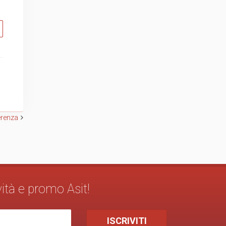
erenza
vità e promo Asit!