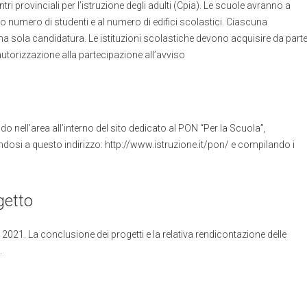
entri provinciali per l’istruzione degli adulti (Cpia). Le scuole avranno a
ro numero di studenti e al numero di edifici scolastici. Ciascuna
na sola candidatura. Le istituzioni scolastiche devono acquisire da part
l’autorizzazione alla partecipazione all’avviso
 nell’area all’interno del sito dedicato al PON “Per la Scuola”,
ndosi a questo indirizzo: http://www.istruzione.it/pon/ e compilando i
getto
re 2021. La conclusione dei progetti e la relativa rendicontazione delle
.