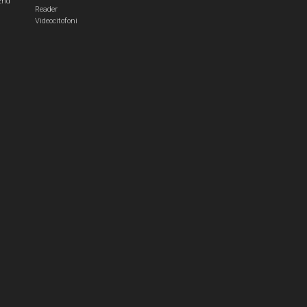
End
Reader
Videocitofoni
m