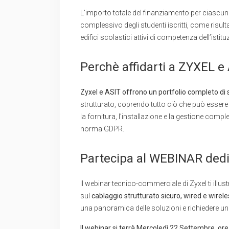
L’importo totale del finanziamento per ciascu
complessivo degli studenti iscritti, come risulta
edifici scolastici attivi di competenza dell’istit
Perchè affidarti a ZYXEL e 
Zyxel e ASIT offrono un portfolio completo di 
strutturato, coprendo tutto ciò che può essere 
la fornitura, l’installazione e la gestione comple
norma GDPR.
Partecipa al WEBINAR dedi
Il webinar tecnico-commerciale di Zyxel ti illust
sul
cablaggio strutturato sicuro, wired e wireless
una panoramica delle soluzioni e richiedere una
Il webinar si terrà Mercoledì 22 Settembre, ore