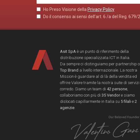
Ho Preso Visione della
Privacy Policy
Do il consenso ai sensi dell’art. 6 /a del Reg. 679/
Asit SpA
è un punto di riferimento della
distribuzione specializzata ICT in Italia.
Da sempre ci distinguiamo per partnership 
Top Brand
a livello internazionale. La nostra
Mission è guardare al di là della vendita ed
offrire Valore tramite la nostra suite di servizi
corredo. Siamo un team di
42 persone
,
collaboriamo con più di
35 Vendor
e siamo
dislocati capillarmente in Italia su
5 filali
e
2
agenzie
.