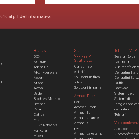
2016 al p.1 dell’informativa
Brands
Sistemi di
Telefonia VoIP
Cablaggio
3CX
Session Border
Strutturato
ACOME
Controller
con
Consumabili
Adam Hall
Audioconferenz
elettrici
AFL Hyperscale
Centralini Hard
Soluzioni in fibra
Ascom
Centralini Soft
 a
ottica
Atlona
Cuffie
Soluzioni in rame
Avaya
Gateway
Belden
Sistemi Dect
Armadi Rack
Btech Av Mounts
Sistemi di
LAN 9
Brother
integrazione co
Accessori rack
D-Link
centralini
Armadi 10"
Dahua
Telefoni
Armadi a parete
Ekahau
Videoconferenz
Armadi a
Fluke Networks
pavimento
Accessori
Fujikura
Armadi da esterno
Videoconferenz
Hisense
Armadi server