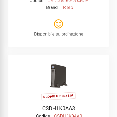
Codice
CSDU6K0AA7U0RUA
Brand
Riello
Disponibile su ordinazione
SCOPRI IL PREZZO!
CSDH1K0AA3
Codice
CSDH1K0AA3