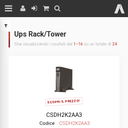
Skip
to
Ups Rack/Tower
content
Stai visualizzando i risultati dal
1–16
su un totale di
24
SCOPRI IL PREZZO!
CSDH2K2AA3
Codice
CSDH2K2AA3