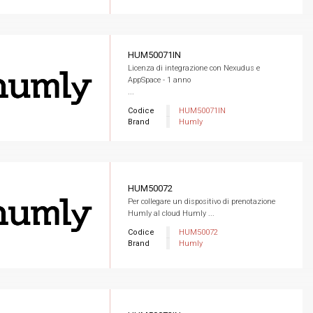
HUM50071IN
Licenza di integrazione con Nexudus e
AppSpace - 1 anno
...
Codice
HUM50071IN
Brand
Humly
HUM50072
Per collegare un dispositivo di prenotazione
Humly al cloud Humly ...
Codice
HUM50072
Brand
Humly