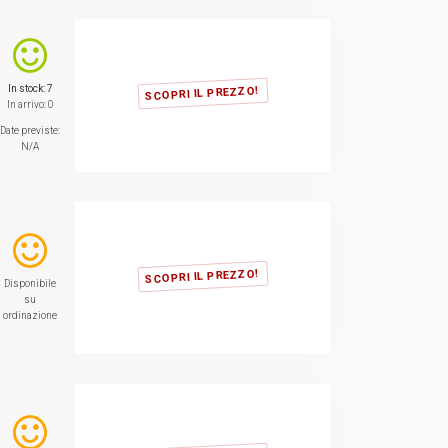
TVCC
Back
Networking
In stock: 7
SCOPRI IL PREZZO!
In arrivo: 0
Date previste:
AV
N/A
Back
SCOPRI IL PREZZO!
Disponibile
su
ordinazione