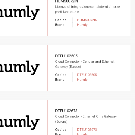
HUM50072IN
Licenza di integrazione con sistemi di terze
parti Nexudus e ...
Codice
HUM50072IN
Brand
Humly
DTEU102505
Cloud Connector - Cellular and Ethernet
Gateway (Europe)
Codice
DTEU102505
Brand
Humly
DTEU102673
Cloud Connector - Ethernet Only Gateway
(Europe)
Codice
DTEU102673
Brand
Humly