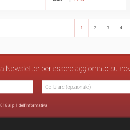
1
2
3
4
stra Newsletter per essere aggiornato su no
2016 al p.1 dell’informativa