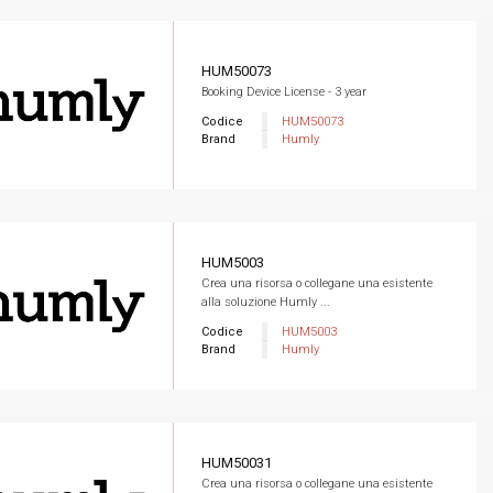
HUM50073
Booking Device License - 3 year
Codice
HUM50073
Brand
Humly
HUM5003
Crea una risorsa o collegane una esistente
alla soluzione Humly ...
Codice
HUM5003
Brand
Humly
HUM50031
Crea una risorsa o collegane una esistente