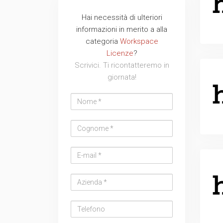
Hai necessità di ulteriori
Nome
Cognome
Email
Azienda
Telefono
Messaggio
Messaggio
informazioni in merito a alla
address
categoria
Workspace
Licenze
?
Scrivici. Ti ricontatteremo in
giornata!