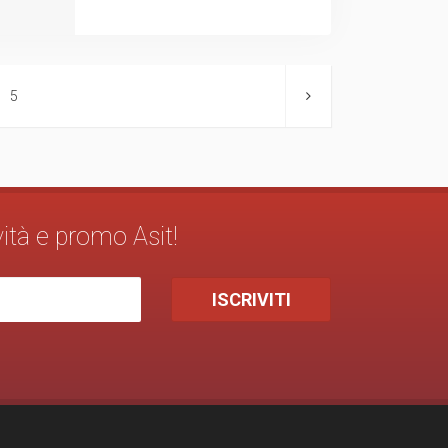
5
vità e promo Asit!