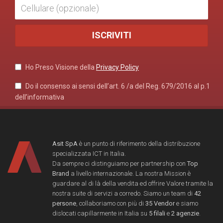
Ho Preso Visione della
Privacy Policy
Do il consenso ai sensi dell’art. 6 /a del Reg. 679/2016 al p.1
dell’informativa
Asit SpA
è un punto di riferimento della distribuzione
specializzata ICT in Italia.
Da sempre ci distinguiamo per partnership con
Top
Brand
a livello internazionale. La nostra Mission è
guardare al di là della vendita ed offrire Valore tramite la
nostra suite di servizi a corredo. Siamo un team di
42
persone
, collaboriamo con più di
35 Vendor
e siamo
dislocati capillarmente in Italia su
5 filali
e
2 agenzie
.