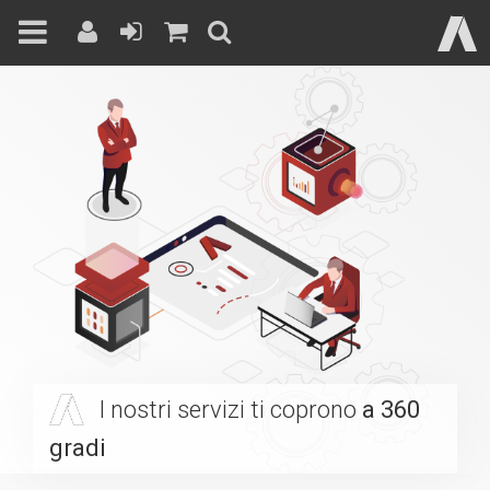
Skip
to
content
I nostri servizi ti coprono
a 360
gradi