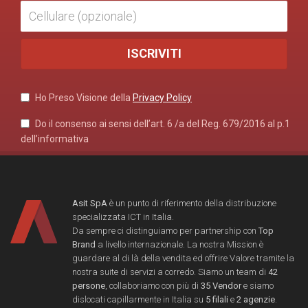
Ho Preso Visione della
Privacy Policy
Do il consenso ai sensi dell’art. 6 /a del Reg. 679/2016 al p.1
dell’informativa
Asit SpA
è un punto di riferimento della distribuzione
specializzata ICT in Italia.
Da sempre ci distinguiamo per partnership con
Top
Brand
a livello internazionale. La nostra Mission è
guardare al di là della vendita ed offrire Valore tramite la
nostra suite di servizi a corredo. Siamo un team di
42
persone
, collaboriamo con più di
35 Vendor
e siamo
dislocati capillarmente in Italia su
5 filali
e
2 agenzie
.