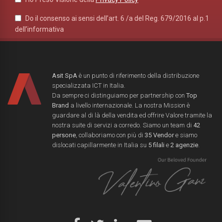
Do il consenso ai sensi dell’art. 6 /a del Reg. 679/2016 al p.1
dell’informativa
Asit SpA
è un punto di riferimento della distribuzione
specializzata ICT in Italia.
Da sempre ci distinguiamo per partnership con
Top
Brand
a livello internazionale. La nostra Mission è
guardare al di là della vendita ed offrire Valore tramite la
nostra suite di servizi a corredo. Siamo un team di
42
persone
, collaboriamo con più di
35 Vendor
e siamo
dislocati capillarmente in Italia su
5 filali
e
2 agenzie
.