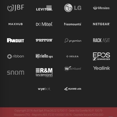
Copyright 2016 Asit SpA. P. Iva 06221270017 - Sede Via Goretta 90/F 10079
Mappano (TO) - Registro AEE IT22010000013576 - Capitale Sociale €250.000