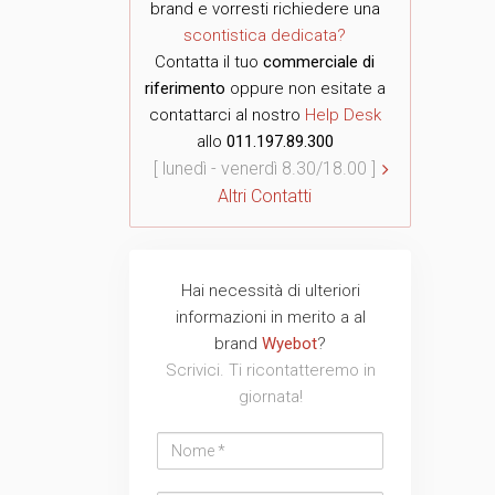
brand e vorresti richiedere una
scontistica dedicata?
Contatta il tuo
commerciale di
riferimento
oppure non esitate a
contattarci al nostro
Help Desk
allo
011.197.89.300
[ lunedì - venerdì 8.30/18.00 ]
Altri Contatti
Hai necessità di ulteriori
Nome
Cognome
Email
Azienda
Telefono
Messaggio
Messaggio
informazioni in merito a al
address
brand
Wyebot
?
Scrivici. Ti ricontatteremo in
giornata!