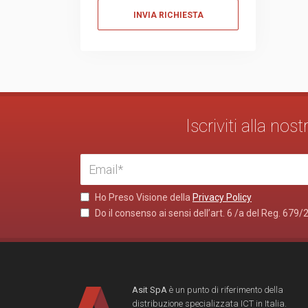
Iscriviti alla no
Ho Preso Visione della
Privacy Policy
Do il consenso ai sensi dell’art. 6 /a del Reg. 679/
Asit SpA
è un punto di riferimento della
distribuzione specializzata ICT in Italia.