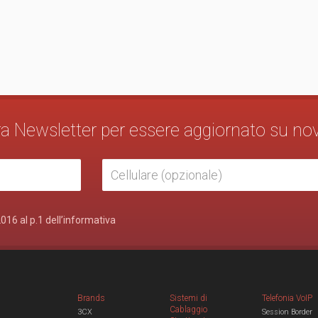
stra Newsletter per essere aggiornato su no
2016 al p.1 dell’informativa
Brands
Sistemi di
Telefonia VoIP
Cablaggio
3CX
Session Border