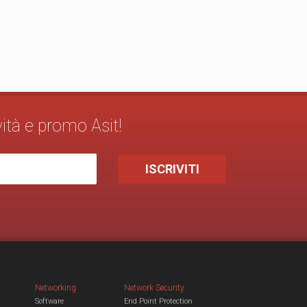
vità e promo Asit!
Networking
Network Security
Software
End Point Protection