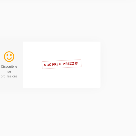
TVCC
Back
Networking
AV
Back
SCOPRI IL PREZZO!
Disponibile
su
ordinazione