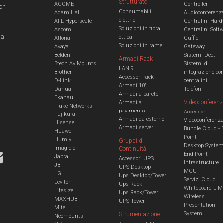
Strutturato
ACOME
Controller
con
Consumabili
Adam Hall
Audioconferenz
elettrici
AFL Hyperscale
Centralini Hard
Soluzioni in fibra
Ascom
Centralini Soft
 a
ottica
Atlona
Cuffie
Soluzioni in rame
Avaya
Gateway
Belden
Sistemi Dect
Armadi Rack
Btech Av Mounts
Sistemi di
LAN 9
Brother
integrazione co
Accessori rack
D-Link
centralini
Armadi 10"
Dahua
Telefoni
Armadi a parete
Ekahau
Videoconferenz
Armadi a
Fluke Networks
pavimento
Accessori
Fujikura
Armadi da esterno
Videoconferenz
Hisense
Armadi server
Bundle Cloud - 
Huawei
Point
Humly
Gruppi di
Desktop Syste
Imagicle
Continuità
End Point
Jabra
Accessori UPS
Infrastructure
JBF
UPS Desktop
MCU
LG
Ups Desktop/Tower
Servizi Cloud
Leviton
Ups Rack
Whiteboard LIM
Lifesize
Ups Rack/Tower
Wireless
MAXHUB
UPS Tower
Presentation
Mitel
System
Strumentazione
Neomounts