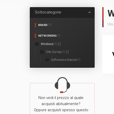
W
Sottocategorie
Visu
BRAND
(1)
NETWORKING
(1)
Wireless
[-]
(1)
Site Survey
[-]
(1)
Software e licenze
(1)
Non vedi il prezzo al quale
acquisti abitualmente?
Oppure acquisti spesso questo