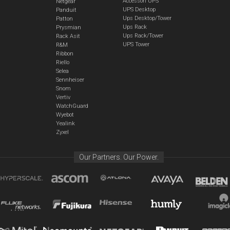
Accessori UPS
Netgear
UPS Desktop
Panduit
Ups Desktop/Tower
Patton
Ups Rack
Prysmian
Ups Rack/Tower
Rack Asit
UPS Tower
R&M
Ribbon
Riello
Selea
Sennheiser
Snom
Vertiv
WatchGuard
Wyebot
Yealink
Zyxel