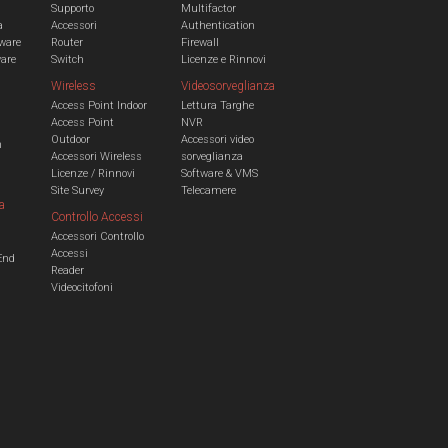
Supporto
Multifactor
a
Accessori
Authentication
ware
Router
Firewall
ware
Switch
Licenze e Rinnovi
Wireless
Videosorveglianza
Access Point Indoor
Lettura Targhe
Access Point
NVR
Outdoor
Accessori video
n
Accessori Wireless
sorveglianza
Licenze / Rinnovi
Software & VMS
Site Survey
Telecamere
a
Controllo Accessi
Accessori Controllo
a
Accessi
End
Reader
Videocitofoni
m