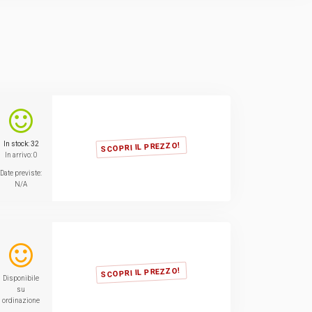
TVCC
Back
Networking
AV
Back
In stock: 32
SCOPRI IL PREZZO!
In arrivo: 0
Date previste:
N/A
SCOPRI IL PREZZO!
Disponibile
su
ordinazione