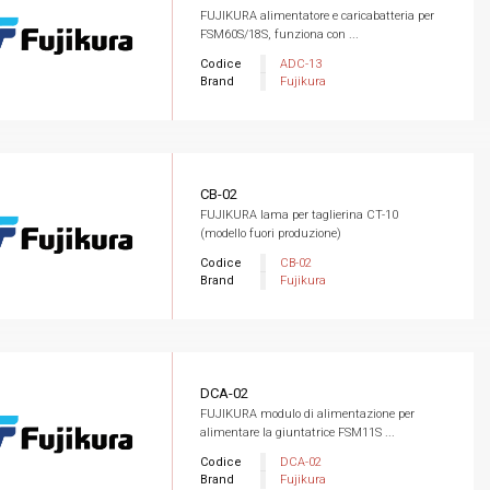
FUJIKURA alimentatore e caricabatteria per
FSM60S/18S, funziona con ...
Codice
ADC-13
Brand
Fujikura
CB-02
FUJIKURA lama per taglierina CT-10
(modello fuori produzione)
Codice
CB-02
Brand
Fujikura
DCA-02
FUJIKURA modulo di alimentazione per
alimentare la giuntatrice FSM11S ...
Codice
DCA-02
Brand
Fujikura