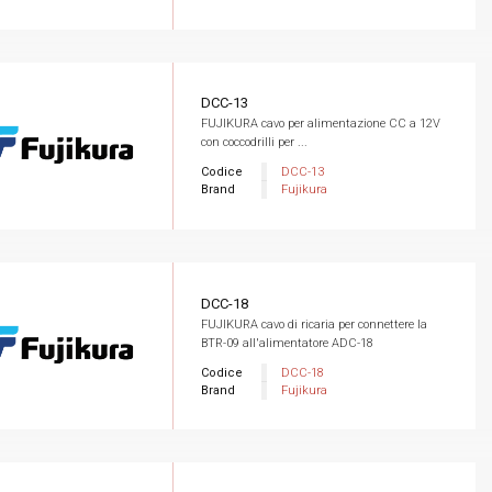
DCC-13
FUJIKURA cavo per alimentazione CC a 12V
con coccodrilli per ...
Codice
DCC-13
Brand
Fujikura
DCC-18
FUJIKURA cavo di ricaria per connettere la
BTR-09 all'alimentatore ADC-18
Codice
DCC-18
Brand
Fujikura