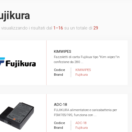
ujikura
 visualizzando i risultati dal
1–16
su un totale di
29
KIMWIPES
Fazzoletti di carta Fujikua tipo "Kim wipes"in
confezione da 280 ...
Codice
KIMWIPES
Brand
Fujikura
ADC-18
FUJIKURA alimentatore e caricabatteria per
FSM70S/19S, funziona con ...
Codice
ADC-18
Brand
Fujikura