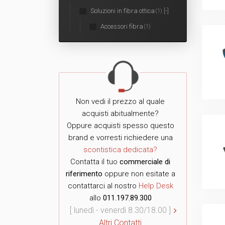
Soluzioni in fibra ottica
[-]
(1)
Accessori fibra
(1)
Non vedi il prezzo al quale
acquisti abitualmente?
Oppure acquisti spesso questo
brand e vorresti richiedere una
scontistica dedicata?
Contatta il tuo
commerciale di
riferimento
oppure non esitate a
contattarci al nostro
Help Desk
allo
011.197.89.300
[ lunedì - venerdì 8.30/18.00 ]
Altri Contatti