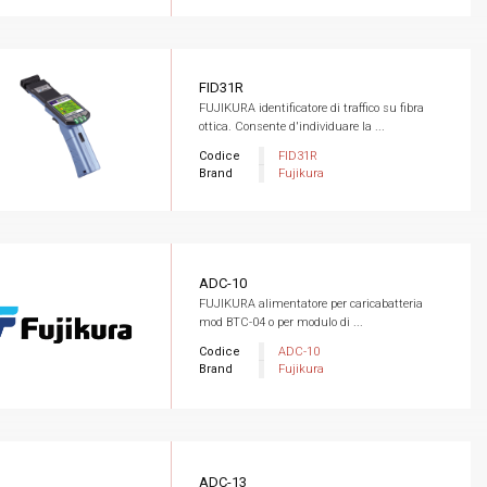
FID31R
FUJIKURA identificatore di traffico su fibra
ottica. Consente d'individuare la ...
Codice
FID31R
Brand
Fujikura
ADC-10
FUJIKURA alimentatore per caricabatteria
mod BTC-04 o per modulo di ...
Codice
ADC-10
Brand
Fujikura
ADC-13