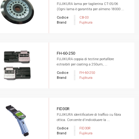
FUJIKURA lama per taglierina CT-05/06
(Ogni lama è garantita per almeno 18000 ...
Codice
CB-03
Brand
Fujikura
FH-60-250
FUJIKURA coppia di testine portafibre
estraibili per coating a 250um, ...
Codice
FH-60-250
Brand
Fujikura
FID30R
FUJIKURA identificatore di traffico su fibra
ottica. Consente d'individuare la ...
Codice
FID30R
Brand
Fujikura