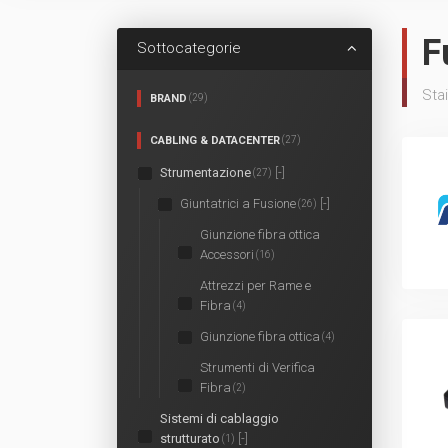
F
Sottocategorie
Stai
BRAND
(29)
CABLING & DATACENTER
(27)
Strumentazione
[-]
(27)
Giuntatrici a Fusione
[-]
(26)
Giunzione fibra ottica
Accessori
(16)
Attrezzi per Rame e
Fibra
(4)
Giunzione fibra ottica
(4)
Strumenti di Verifica
Fibra
(2)
Sistemi di cablaggio
strutturato
[-]
(1)