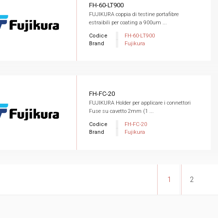
FH-60-LT900
FUJIKURA coppia di testine portafibre
estraibili per coating a 900um ...
Codice
FH-60-LT900
Brand
Fujikura
FH-FC-20
FUJIKURA Holder per applicare i connettori
Fuse su cavetto 2mm (1 ...
Codice
FH-FC-20
Brand
Fujikura
1
2