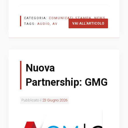
CATEGORIA:
COMUNICATI STAMPA
,
NEWS
“NUOVA DIST
VAI ALL’ARTICOLO
TAGS:
AUDIO
,
AV
Nuova
Partnership: GMG
Pubblicato il
23 Giugno 2026