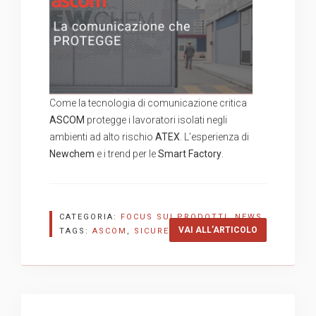
Come la tecnologia di comunicazione critica
ASCOM
protegge i lavoratori isolati negli
ambienti ad alto rischio
ATEX
. L’esperienza di
Newchem
e i trend per le
Smart Factory
.
CATEGORIA:
FOCUS SUI PRODOTTI
,
NEWS
“SICUREZZA 
VAI ALL’ARTICOLO
TAGS:
ASCOM
,
SICUREZZA
,
UCC