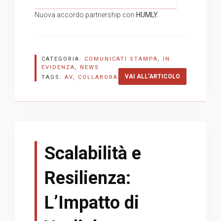
Nuova accordo partnership con
HUMLY.
CATEGORIA:
COMUNICATI STAMPA
,
IN
EVIDENZA
,
NEWS
“NUOVA DIST
VAI ALL’ARTICOLO
TAGS:
AV
,
COLLABORAZIONE
Scalabilità e
Resilienza:
L’Impatto di