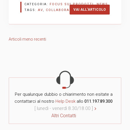
CATEGORIA:
FOCUS SUI PRODOTTI
,
NEWS
“MAXHUB: NU
VAI ALL’ARTICOLO
TAGS:
AV
,
COLLABORAZIONE
,
MAXHUB
Navigazione
Articoli meno recenti
articoli
Per qualunque dubbio o chiarimento non esitate a
contattarci al nostro
Help Desk
allo
011.197.89.300
[ lunedì - venerdì 8.30/18.00 ]
Altri Contatti