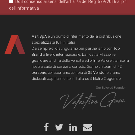
Do il consenso ai sensi dell’art. 6 /a del Reg. 679/2016 al p.1
dell’informativa
Asit SpA
è un punto di riferimento della distribuzione
specializzata ICT in Italia.
Da sempre ci distinguiamo per partnership con
Top
Brand
a livello internazionale. La nostra Mission è
guardare al di là della vendita ed offrire Valore tramite la
nostra suite di servizi a corredo. Siamo un team di
42
persone
, collaboriamo con più di
35 Vendor
e siamo
dislocati capillarmente in Italia su
5 filali
e
2 agenzie
.