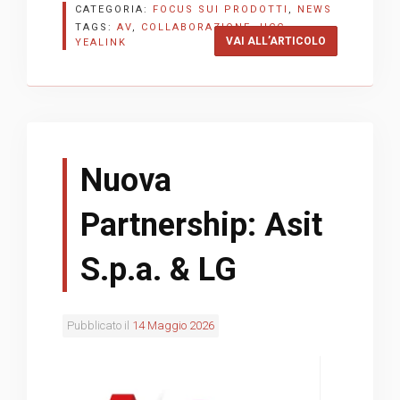
CATEGORIA:
FOCUS SUI PRODOTTI
,
NEWS
TAGS:
AV
,
COLLABORAZIONE
,
UCC
,
“SCALABILITÀ
VAI ALL’ARTICOLO
YEALINK
Nuova
Partnership: Asit
S.p.a. & LG
Pubblicato il
14 Maggio 2026