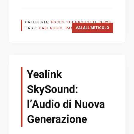
CATEGORIA:
FOCUS SUI PRODOTTI
,
NEWS
“PANDUIT TX
VAI ALL’ARTICOLO
TAGS:
CABLAGGIO
,
PANDUIT
Yealink
SkySound:
l’Audio di Nuova
Generazione