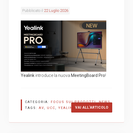
Pubblicato il
22 Luglio 2026
Yealink
introduce la nuova
MeetingBoard Pro
!
CATEGORIA:
FOCUS SUI PRODOTTI
,
NEWS
“YEALINK ME
VAI ALL’ARTICOLO
TAGS:
AV
,
UCC
,
YEALINK
,
YEALINKUCC