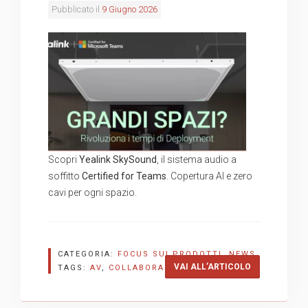
Pubblicato il
9 Giugno 2026
Scopri
Yealink SkySound
, il sistema audio a
soffitto
Certified for Teams
. Copertura AI e zero
cavi per ogni spazio.
CATEGORIA:
FOCUS SUI PRODOTTI
,
NEWS
“YEALINK SKY
VAI ALL’ARTICOLO
TAGS:
AV
,
COLLABORAZIONE
,
YEALINK