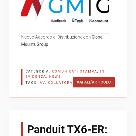
Nuovo Accordo di Distribuzione con
Global
Mounts Group
CATEGORIA:
COMUNICATI STAMPA
,
IN
EVIDENZA
,
NEWS
“NUOVA PART
VAI ALL’ARTICOLO
TAGS:
AV
,
COLLABORAZIONE
Panduit TX6-ER: