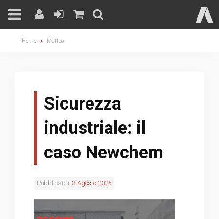
Skip
Home
Matteo
to
content
Sicurezza
industriale: il
caso Newchem
Pubblicato il
3 Agosto 2026