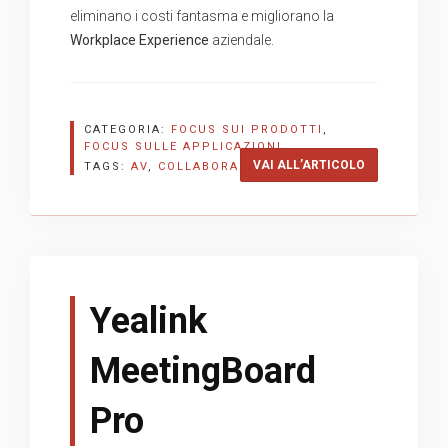
eliminano i costi fantasma e migliorano la
Workplace Experience
aziendale.
CATEGORIA:
FOCUS SUI PRODOTTI
,
FOCUS SULLE APPLICAZIONI
“HUMLY: WO
VAI ALL’ARTICOLO
TAGS:
AV
,
COLLABORAZIONE
,
HUMLY
Yealink
MeetingBoard
Pro