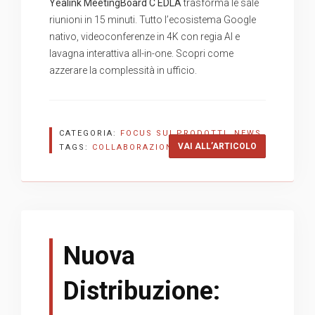
Yealink MeetingBoard C EDLA
trasforma le sale
riunioni in 15 minuti. Tutto l’ecosistema Google
nativo, videoconferenze in 4K con regia AI e
lavagna interattiva all-in-one. Scopri come
azzerare la complessità in ufficio.
CATEGORIA:
FOCUS SUI PRODOTTI
,
NEWS
“MEETINGBOA
VAI ALL’ARTICOLO
TAGS:
COLLABORAZIONE
,
VIDEO
,
YEALINK
Nuova
Distribuzione: