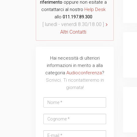
riferimento
oppure non esitate a
contattarci al nostro
Help Desk
allo
011.197.89.300
[ lunedì - venerdì 8.30/18.00 ]
Altri Contatti
Hai necessità di ulteriori
Nome
Cognome
Email
Azienda
Telefono
Messaggio
Messaggio
informazioni in merito a alla
address
categoria
Audioconferenza
?
Scrivici. Ti ricontatteremo in
giornata!