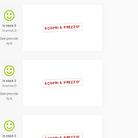
TVCC
Back
Networking
In stock: 9
SCOPRI IL PREZZO!
In arrivo: 0
Date previste:
AV
N/A
Back
In stock: 5
SCOPRI IL PREZZO!
In arrivo: 0
Date previste:
N/A
In stock: 5
SCOPRI IL PREZZO!