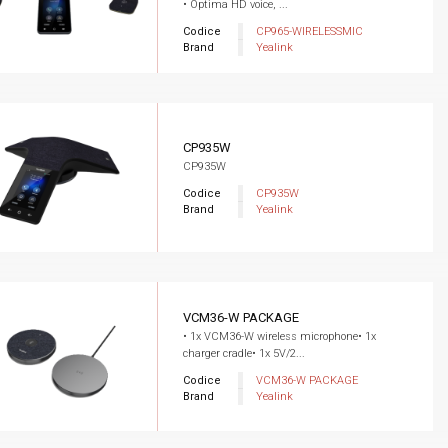
• Optima HD voice, ...
Codice
CP965-WIRELESSMIC
Brand
Yealink
CP935W
CP935W
Codice
CP935W
Brand
Yealink
VCM36-W PACKAGE
• 1x VCM36-W wireless microphone• 1x
charger cradle• 1x 5V/2...
Codice
VCM36-W PACKAGE
Brand
Yealink