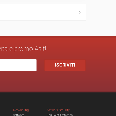
vità e promo Asit!
Networking
Network Security
Software
End Point Protection