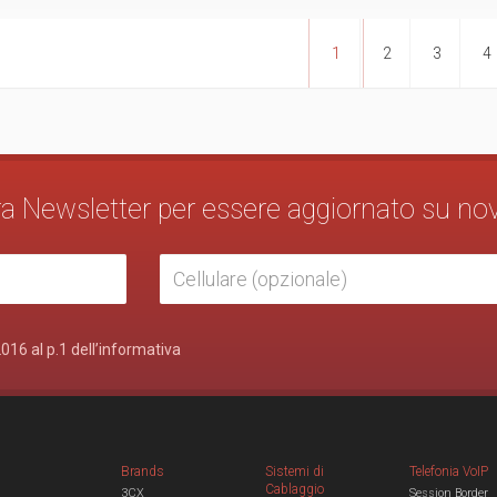
1
2
3
4
stra Newsletter per essere aggiornato su no
2016 al p.1 dell’informativa
Brands
Sistemi di
Telefonia VoIP
Cablaggio
3CX
Session Border