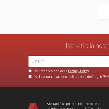
Iscriviti alla no
Ho Preso Visione della
Privacy Policy
Do il consenso ai sensi dell’art. 6 /a del Reg. 679/
Asit SpA
è un punto di riferimento della
distribuzione specializzata ICT in Italia.