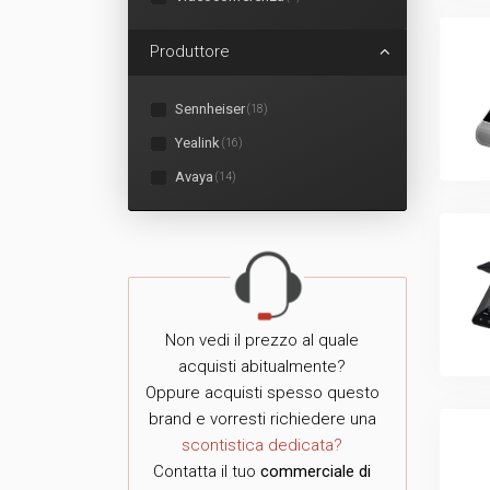
Produttore
Sennheiser
(18)
Yealink
(16)
Avaya
(14)
Non vedi il prezzo al quale
acquisti abitualmente?
Oppure acquisti spesso questo
brand e vorresti richiedere una
scontistica dedicata?
Contatta il tuo
commerciale di