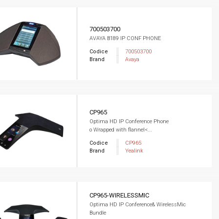
700503700
AVAYA B189 IP CONF PHONE
Codice
700503700
Brand
Avaya
CP965
Optima HD IP Conference Phone
o Wrapped with flannel<...
Codice
CP965
Brand
Yealink
CP965-WIRELESSMIC
Optima HD IP Conference& WirelessMic
Bundle