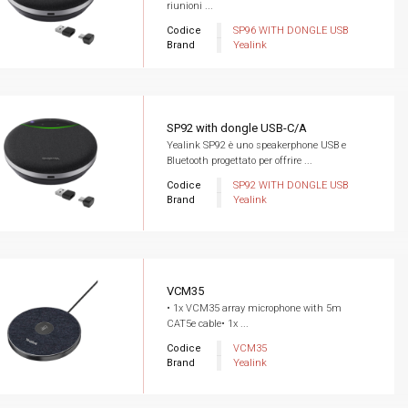
riunioni ...
Codice
SP96 WITH DONGLE USB
Brand
Yealink
SP92 with dongle USB-C/A
Yealink SP92 è uno speakerphone USB e
Bluetooth progettato per offrire ...
Codice
SP92 WITH DONGLE USB
Brand
Yealink
VCM35
• 1x VCM35 array microphone with 5m
CAT5e cable• 1x ...
Codice
VCM35
Brand
Yealink