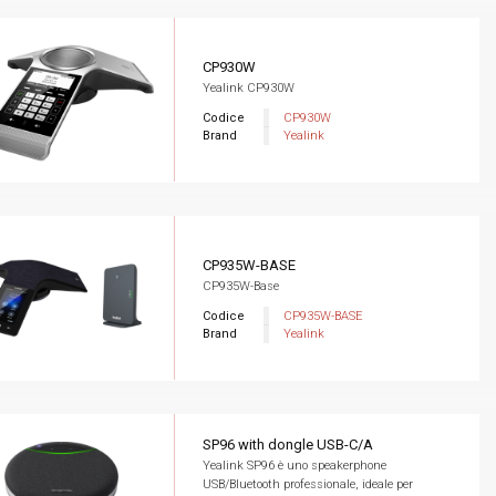
CP930W
Yealink CP930W
Codice
CP930W
Brand
Yealink
CP935W-BASE
CP935W-Base
Codice
CP935W-BASE
Brand
Yealink
SP96 with dongle USB-C/A
Yealink SP96 è uno speakerphone
USB/Bluetooth professionale, ideale per