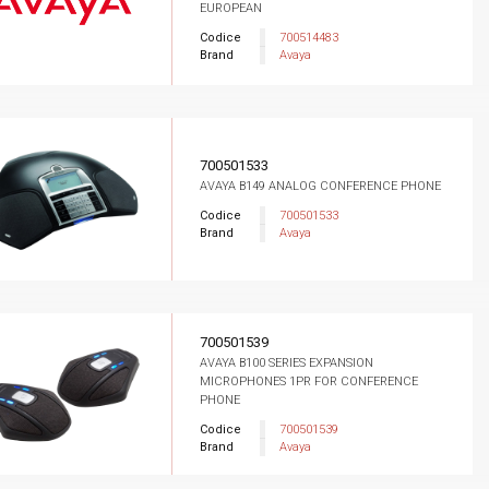
EUROPEAN
Codice
700514483
Brand
Avaya
700501533
AVAYA B149 ANALOG CONFERENCE PHONE
Codice
700501533
Brand
Avaya
700501539
AVAYA B100 SERIES EXPANSION
MICROPHONES 1PR FOR CONFERENCE
PHONE
Codice
700501539
Brand
Avaya