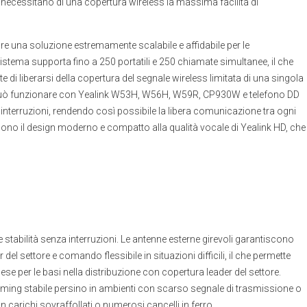
 necessitano di una copertura wireless la massima facilità di
are una soluzione estremamente scalabile e affidabile per le
istema supporta fino a 250 portatili e 250 chiamate simultanee, il che
 di liberarsi della copertura del segnale wireless limitata di una singola
a può funzionare con Yealink W53H, W56H, W59R, CP930W e telefono DD
nterruzioni, rendendo così possibile la libera comunicazione tra ogni
o il design moderno e compatto alla qualità vocale di Yealink HD, che
 stabilità senza interruzioni. Le antenne esterne girevoli garantiscono
del settore e comando flessibile in situazioni difficili, il che permette
ese per le basi nella distribuzione con copertura leader del settore.
aming stabile persino in ambienti con scarso segnale di trasmissione o
on carichi sovraffollati o numerosi cancelli in ferro