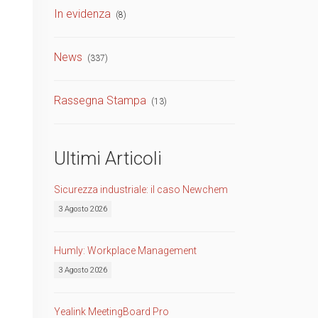
In evidenza
(8)
TVCC
Back
News
(337)
Networking
AV
Rassegna Stampa
(13)
Back
Ultimi Articoli
Sicurezza industriale: il caso Newchem
3 Agosto 2026
Humly: Workplace Management
3 Agosto 2026
Yealink MeetingBoard Pro