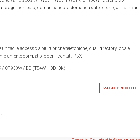
pporta vari dispositivi: W53H, W56H, W59R, CP930W, telefono DD,
ali e ogni contesto, comunicando la domanda dal telefono, alla scrivani
 un facile accesso a più rubriche telefoniche, quali directory locale,
 ampiamente compatibile con i contatti PBX
9R / CP930W / DD (T54W + DD10K)
VAI AL PRODOTTO
WS