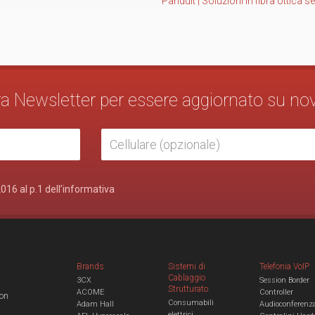
Panduit | Soluzioni in fibra ottica s
stra Newsletter per essere aggiornato su no
2016 al p.1 dell’informativa
Brands
Sistemi di
Telefonia VoIP
Cablaggio
3CX
Session Border
Strutturato
ACOME
Controller
con
Consumabili
Adam Hall
Audioconferenz
elettrici