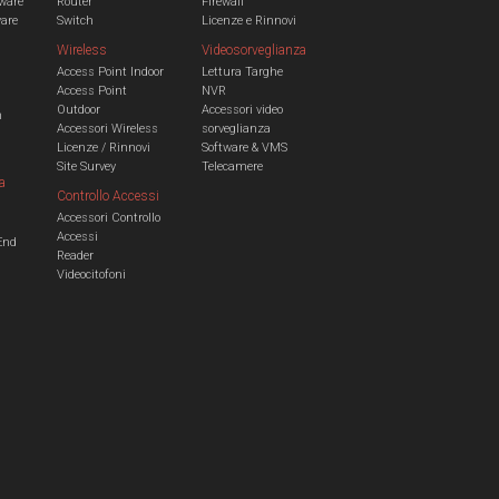
ware
Router
Firewall
ware
Switch
Licenze e Rinnovi
Wireless
Videosorveglianza
Access Point Indoor
Lettura Targhe
Access Point
NVR
Outdoor
Accessori video
n
Accessori Wireless
sorveglianza
Licenze / Rinnovi
Software & VMS
Site Survey
Telecamere
a
Controllo Accessi
Accessori Controllo
a
Accessi
End
Reader
Videocitofoni
m