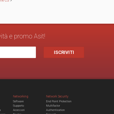
erie CS
vità e promo Asit!
Networking
Network Security
Software
End Point Protection
Supporto
Multifactor
a
Accessori
Authentication