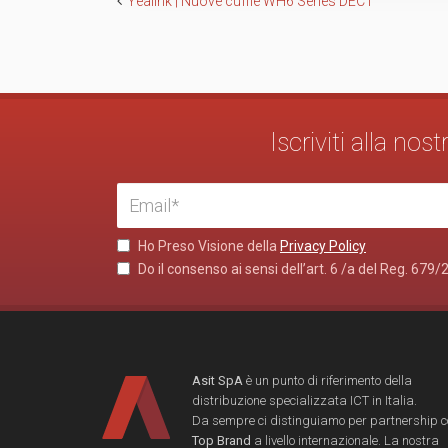
Navigazione
Yealink | Nuove cuffie WH6 Series DECT
articoli
Iscriviti alla no
Ho Preso Visione della
Privacy Policy
Do il consenso ai sensi dell’art. 6 /a del Reg. 679/
Asit SpA
è un punto di riferimento della
distribuzione specializzata ICT in Italia.
Da sempre ci distinguiamo per partnership 
Top Brand
a livello internazionale. La nostra