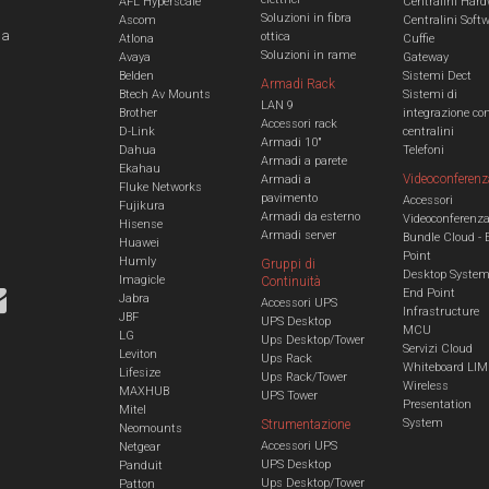
AFL Hyperscale
Centralini Hard
Soluzioni in fibra
Ascom
Centralini Soft
 a
ottica
Atlona
Cuffie
Soluzioni in rame
Avaya
Gateway
Belden
Sistemi Dect
Armadi Rack
Btech Av Mounts
Sistemi di
LAN 9
Brother
integrazione co
Accessori rack
D-Link
centralini
Armadi 10"
Dahua
Telefoni
Armadi a parete
Ekahau
Videoconferenz
Armadi a
Fluke Networks
pavimento
Accessori
Fujikura
Armadi da esterno
Videoconferenz
Hisense
Armadi server
Bundle Cloud - 
Huawei
Point
Humly
Gruppi di
Desktop Syste
Imagicle
Continuità
End Point
Jabra
Accessori UPS
Infrastructure
JBF
UPS Desktop
MCU
LG
Ups Desktop/Tower
Servizi Cloud
Leviton
Ups Rack
Whiteboard LIM
Lifesize
Ups Rack/Tower
Wireless
MAXHUB
UPS Tower
Presentation
Mitel
System
Strumentazione
Neomounts
Accessori UPS
Netgear
UPS Desktop
Panduit
Ups Desktop/Tower
Patton