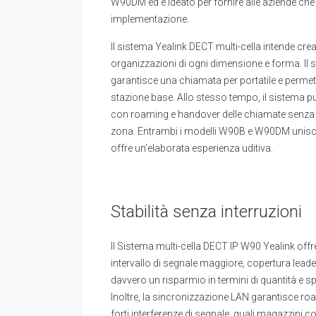
W90DM ed è ideato per fornire alle aziende che
implementazione.
Il sistema Yealink DECT multi-cella intende cre
organizzazioni di ogni dimensione e forma. Il s
garantisce una chiamata per portatile e permette
stazione base. Allo stesso tempo, il sistem
con roaming e handover delle chiamate senza i
zona. Entrambi i modelli W90B e W90DM uniscon
offre un’elaborata esperienza uditiva.
Stabilità senza interruzioni
Il Sistema multi-cella DECT IP W90 Yealink offre
intervallo di segnale maggiore, copertura leader 
davvero un risparmio in termini di quantità e sp
Inoltre, la sincronizzazione LAN garantisce ro
forti interferenze di segnale, quali magazzini c