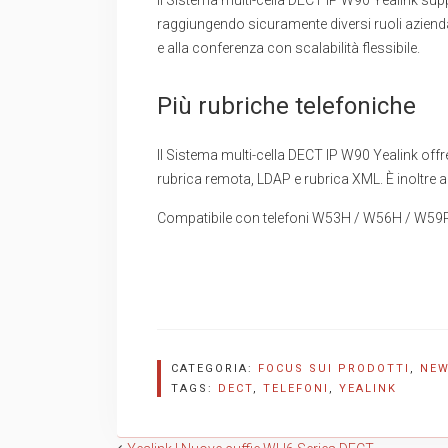
Il Sistema multi-cella DECT IP W90 Yealink su
raggiungendo sicuramente diversi ruoli aziend
e alla conferenza con scalabilità flessibile.
Più rubriche telefoniche
Il Sistema multi-cella DECT IP W90 Yealink offre
rubrica remota, LDAP e rubrica XML. È inoltre
Compatibile con telefoni W53H / W56H / W5
CATEGORIA:
FOCUS SUI PRODOTTI
,
NE
TAGS:
DECT
,
TELEFONI
,
YEALINK