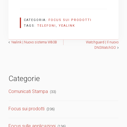
CATEGORIA:
FOCUS SUI PRODOTTI
TAGS:
TELEFONI
,
YEALINK
Navigazione
Yealink | Nuovo sistema W80B
Watchguard | Il nuovo
DNSWatchGO
articoli
Categorie
Comunicati Stampa
(33)
Focus sui prodotti
(206)
Focus sulle applicazioni
(136)