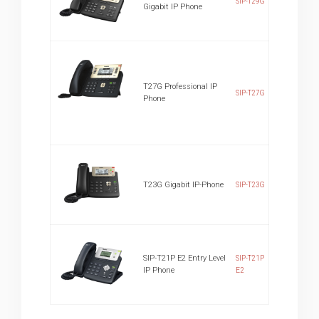
SIP-T29G
Gigabit IP Phone
T27G Professional IP
SIP-T27G
Phone
T23G Gigabit IP-Phone
SIP-T23G
SIP-T21P E2 Entry Level
SIP-T21P
IP Phone
E2