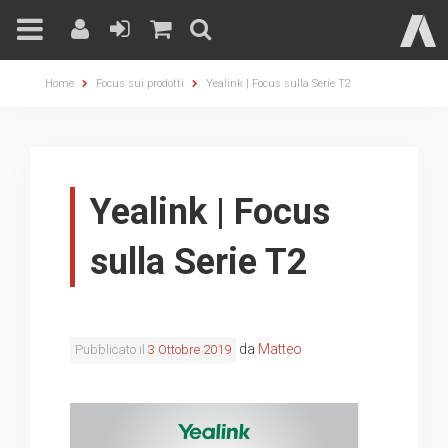
Skip
Home
Focus sui prodotti
Yealink | Focus sulla Serie T2
to
content
Yealink | Focus
sulla Serie T2
da
Matteo
Pubblicato il
3 Ottobre 2019