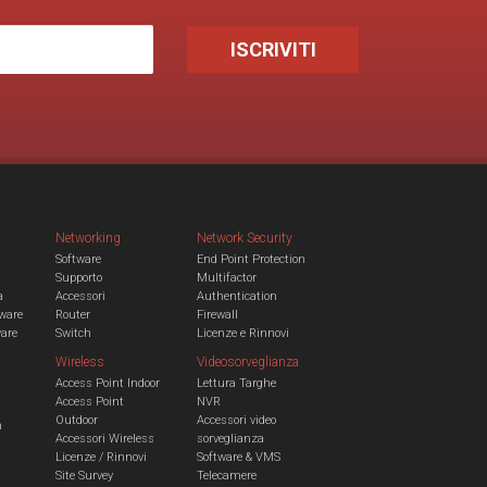
Networking
Network Security
Software
End Point Protection
Supporto
Multifactor
a
Accessori
Authentication
ware
Router
Firewall
ware
Switch
Licenze e Rinnovi
Wireless
Videosorveglianza
Access Point Indoor
Lettura Targhe
Access Point
NVR
Outdoor
Accessori video
n
Accessori Wireless
sorveglianza
Licenze / Rinnovi
Software & VMS
Site Survey
Telecamere