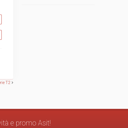
rie T2
vità e promo Asit!