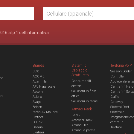
2016 al p.1 dell’informativa
Brands
Sistemi di
Telefonia VoIP
Cablaggio
3CX
Session Border
Strutturato
ACOME
Controller
con
Consumabili
Adam Hall
Audioconferenz
elettrici
AFL Hyperscale
Centralini Hard
Soluzioni in fibra
Ascom
Centralini Soft
 a
ottica
Atlona
Cuffie
Soluzioni in rame
Avaya
Gateway
Belden
Sistemi Dect
Armadi Rack
Btech Av Mounts
Sistemi di
LAN 9
Brother
integrazione co
Accessori rack
D-Link
centralini
Armadi 10"
Dahua
Telefoni
Armadi a parete
Ekahau