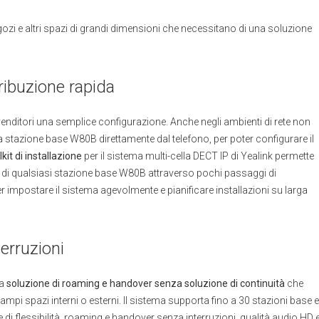
negozi e altri spazi di grandi dimensioni che necessitano di una soluzione
tribuzione rapida
ivenditori una semplice configurazione. Anche negli ambienti di rete non
ella stazione base W80B direttamente dal telefono, per poter configurare il
lkit di installazione
per il sistema multi-cella DECT IP di Yealink permette
e di qualsiasi stazione base W80B attraverso pochi passaggi di
r impostare il sistema agevolmente e pianificare installazioni su larga
erruzioni
na
soluzione di roaming e handover senza soluzione di continuità
che
ampi spazi interni o esterni. Il sistema supporta fino a 30 stazioni base e
e di flessibilità, roaming e handover senza interruzioni, qualità audio HD 