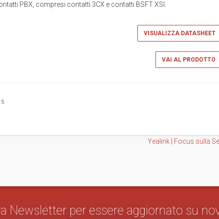
ntatti PBX, compresi contatti 3CX e contatti BSFT XSI.
VISUALIZZA DATASHEET
VAI AL PRODOTTO
WS
Yealink | Focus sulla Se
stra Newsletter per essere aggiornato su no