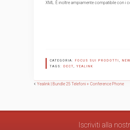
XML. È inoltre ampiamente compatibile con i co
CATEGORIA:
FOCUS SUI PRODOTTI
,
NE
TAGS:
DECT
,
YEALINK
Navigazione
Yealink | Bundle 25 Telefoni + Conference Phone
articoli
Iscriviti alla no