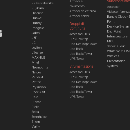
Videoconferenz
Armadi a
Fluke Networks
pavimento
Accessori
Fujikura
Armadi da esterno
Videoconferenz
Hisense
Armadi server
Bundle Cloud - 
Huawei
Point
Humly
Gruppi di
Desktop Syste
Imagicle
Continuità
End Point
Jabra
Accessori UPS
Infrastructure
JBF
UPS Desktop
MCU
LG
Ups Desktop/Tower
Servizi Cloud
Leviton
Ups Rack
Whiteboard LIM
Lifesize
Ups Rack/Tower
Wireless
MAXHUB
UPS Tower
Presentation
Mitel
System
Strumentazione
Neomounts
Accessori UPS
Netgear
UPS Desktop
Panduit
Ups Desktop/Tower
Patton
Ups Rack
Prysmian
Ups Rack/Tower
Rack Asit
UPS Tower
R&M
Ribbon
Riello
Selea
Sennheiser
Snom
Vertiv