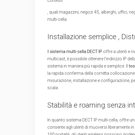
contesti
, quali magazzini, negozi 4S, alberghi, uffici, 
multi-cella.
Installazione semplice , Dis
Il
sistema multi-cella DECT IP
offre a utenti e r
multicast, è possibile ottenere l’indirizzo IP d
sistema in maniera più rapida e semplice. Il
too
la rapida conferma della corretta collocazion
misurazione, installazione e configurazione, pe
scala.
Stabilità e roaming senza int
In quanto sistema DECT IP multi-cella, offre u
consente agli utenti di muoversi liberamente in 
100 portatili, gli utenti wireless possono goder