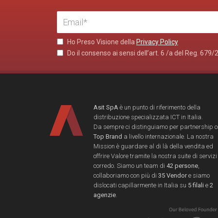
Ho Preso Visione della
Privacy Policy
Do il consenso ai sensi dell’art. 6 /a del Reg. 679/
Asit SpA
è un punto di riferimento della
distribuzione specializzata ICT in Italia.
Da sempre ci distinguiamo per partnership 
Top Brand
a livello internazionale. La nostra
Mission è guardare al di là della vendita ed
offrire Valore tramite la nostra suite di servizi
corredo. Siamo un team di
42 persone
,
collaboriamo con più di
35 Vendor
e siamo
dislocati capillarmente in Italia su
5 filali
e
2
agenzie
.