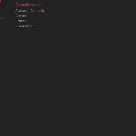
a
Controllo Accessi
Accessori Controllo
a
Accessi
End
Reader
Videocitofoni
m