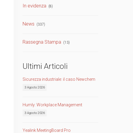
In evidenza
(8)
TVCC
Back
News
(337)
Networking
AV
Rassegna Stampa
(13)
Back
Ultimi Articoli
Sicurezza industriale: il caso Newchem
3 Agosto 2026
Humly: Workplace Management
3 Agosto 2026
Yealink MeetingBoard Pro