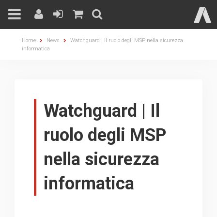
Skip
Home
News
Watchguard | Il ruolo degli MSP nella sicurezza
to
informatica
content
Watchguard | Il
ruolo degli MSP
nella sicurezza
informatica