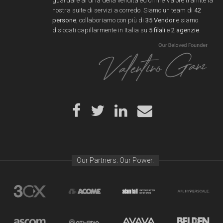
guardare al di là della vendita ed offrire Valore tramite la
nostra suite di servizi a corredo. Siamo un team di
42
persone
, collaboriamo con più di
35 Vendor
e siamo
dislocati capillarmente in Italia su
5 filali
e
2 agenzie
.