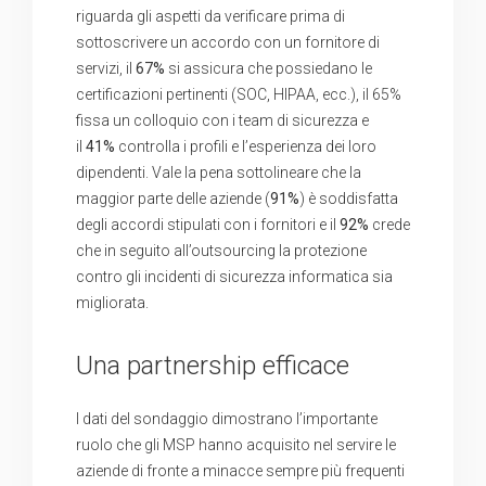
riguarda gli aspetti da verificare prima di
sottoscrivere un accordo con un fornitore di
servizi, il
67%
si assicura che possiedano le
certificazioni pertinenti (SOC, HIPAA, ecc.), il 65%
fissa un colloquio con i team di sicurezza e
il
41%
controlla i profili e l’esperienza dei loro
dipendenti. Vale la pena sottolineare che la
maggior parte delle aziende (
91%
) è soddisfatta
degli accordi stipulati con i fornitori e il
92%
crede
che in seguito all’outsourcing la protezione
contro gli incidenti di sicurezza informatica sia
migliorata.
Una partnership efficace
I dati del sondaggio dimostrano l’importante
ruolo che gli MSP hanno acquisito nel servire le
aziende di fronte a minacce sempre più frequenti