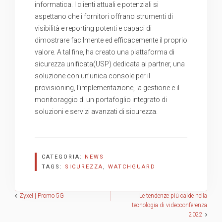
informatica. I clienti attuali e potenziali si
aspettano che i fornitori offrano strumenti di
visibilità e reporting potenti e capaci di
dimostrare facilmente ed efficacemente il proprio
valore. A tal fine, ha creato una piattaforma di
sicurezza unificata(USP) dedicata ai partner, una
soluzione con un’unica console per il
provisioning, l’implementazione, la gestione e il
monitoraggio di un portafoglio integrato di
soluzioni e servizi avanzati di sicurezza.
CATEGORIA:
NEWS
TAGS:
SICUREZZA
,
WATCHGUARD
Navigazione
Zyxel | Promo 5G
Le tendenze più calde nella
tecnologia di videoconferenza
2022
articoli