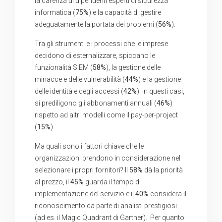
la carenza di dipendenti esperti di sicurezza
informatica (
75%
) e la capacità di gestire
adeguatamente la portata dei problemi (
56%
).
Tra gli strumenti e i processi che le imprese
decidono di esternalizzare, spiccano le
funzionalità SIEM (
58%
), la gestione delle
minacce e delle vulnerabilità (
44%
) e la gestione
delle identità e degli accessi (
42%
). In questi casi,
si prediligono gli abbonamenti annuali (
46%
)
rispetto ad altri modelli come il pay-per-project
(
15%
).
Ma quali sono i fattori chiave che le
organizzazioni prendono in considerazione nel
selezionare i propri fornitori? Il
58%
dà la priorità
al prezzo, il
45%
guarda il tempo di
implementazione del servizio e il
40%
considera il
riconoscimento da parte di analisti prestigiosi
(ad es. il Magic Quadrant di Gartner). Per quanto