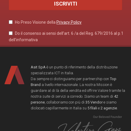
Ho Preso Visione della
Privacy Policy
Do il consenso ai sensi dell’art. 6 /a del Reg. 679/2016 al p.1
dell’informativa
Asit SpA
è un punto di riferimento della distribuzione
specializzata ICT in Italia.
Da sempre ci distinguiamo per partnership con
Top
Brand
a livello internazionale. La nostra Mission è
guardare al di là della vendita ed offrire Valore tramite la
nostra suite di servizi a corredo. Siamo un team di
42
persone
, collaboriamo con più di
35 Vendor
e siamo
dislocati capillarmente in Italia su
5 filali
e
2 agenzie
.