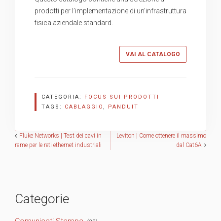
prodotti per l’implementazione di un’infrastruttura
fisica aziendale standard.
VAI AL CATALOGO
CATEGORIA:
FOCUS SUI PRODOTTI
TAGS:
CABLAGGIO
,
PANDUIT
Navigazione
Fluke Networks | Test dei cavi in
Leviton | Come ottenere il massimo
rame per le reti ethernet industriali
dal Cat6A
articoli
Categorie