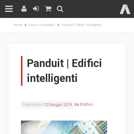
Skip
Home
Focus sui prodotti
Panduit | Edifici intelligenti
to
content
Panduit | Edifici
intelligenti
da
Matteo
Pubblicato il
22 Maggio 2019