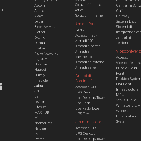
AFL Hyperscale
Centralini Hard
Soluzioni in fibra
Ascom
Centralini Soft
 a
ottica
Atlona
Cuffie
Soluzioni in rame
Avaya
Gateway
Belden
Sistemi Dect
Armadi Rack
Btech Av Mounts
Sistemi di
LAN 9
Brother
integrazione co
Accessori rack
D-Link
centralini
Armadi 10"
Dahua
Telefoni
Armadi a parete
Ekahau
Videoconferenz
Armadi a
Fluke Networks
pavimento
Accessori
Fujikura
Armadi da esterno
Videoconferenz
Hisense
Armadi server
Bundle Cloud - 
Huawei
Point
Humly
Gruppi di
Desktop Syste
Imagicle
Continuità
End Point
Jabra
Accessori UPS
Infrastructure
JBF
UPS Desktop
MCU
LG
Ups Desktop/Tower
Servizi Cloud
Leviton
Ups Rack
Whiteboard LIM
Lifesize
Ups Rack/Tower
Wireless
MAXHUB
UPS Tower
Presentation
Mitel
System
Strumentazione
Neomounts
Accessori UPS
Netgear
UPS Desktop
Panduit
Ups Desktop/Tower
Patton