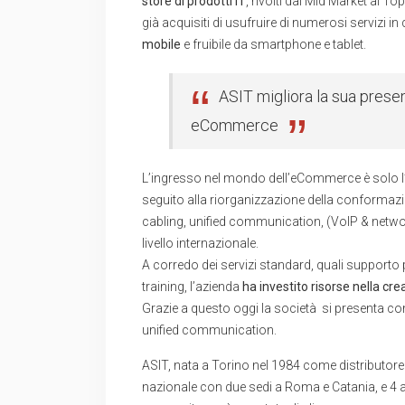
store di prodotti IT
, rivolti dal Mid Market al To
già acquisiti di usufruire di numerosi servizi in
mobile
e fruibile da smartphone e tablet.
ASIT migliora la sua prese
eCommerce
L’ingresso nel mondo dell’eCommerce è solo l’
seguito alla riorganizzazione della conformazi
cabling, unified communication, (VoIP & networ
livello internazionale.
A corredo dei servizi standard, quali supporto p
training, l’azienda
ha investito risorse nella cr
Grazie a questo oggi la società si presenta co
unified communication.
ASIT, nata a Torino nel 1984 come distributore n
nazionale con due sedi a Roma e Catania, e 4 ag