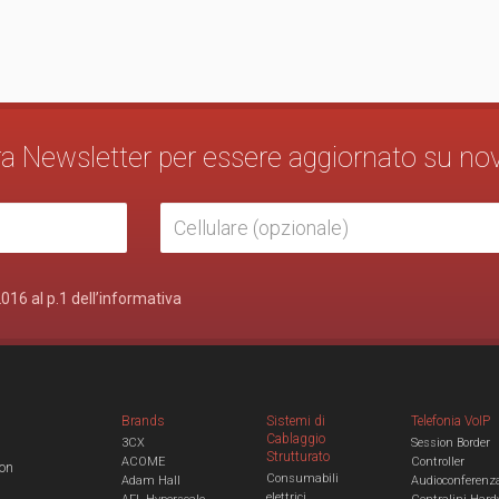
stra Newsletter per essere aggiornato su no
2016 al p.1 dell’informativa
Brands
Sistemi di
Telefonia VoIP
Cablaggio
3CX
Session Border
Strutturato
ACOME
Controller
con
Consumabili
Adam Hall
Audioconferenz
elettrici