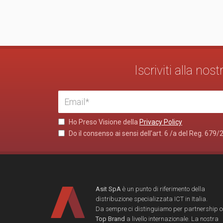
Iscriviti alla no
Ho Preso Visione della
Privacy Policy
Do il consenso ai sensi dell’art. 6 /a del Reg. 679/
Asit SpA
è un punto di riferimento della
distribuzione specializzata ICT in Italia.
Da sempre ci distinguiamo per partnership 
Top Brand
a livello internazionale. La nostra