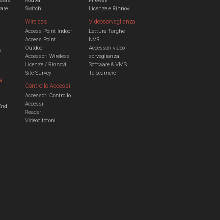
ware
Router
Firewall
ware
Switch
Licenze e Rinnovi
Wireless
Videosorveglianza
Access Point Indoor
Lettura Targhe
Access Point
NVR
Outdoor
Accessori video
n
Accessori Wireless
sorveglianza
Licenze / Rinnovi
Software & VMS
Site Survey
Telecamere
a
Controllo Accessi
Accessori Controllo
a
Accessi
End
Reader
Videocitofoni
m