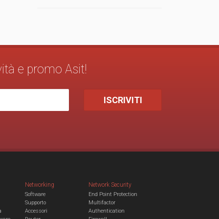
vità e promo Asit!
Networking
Network Security
Software
End Point Protection
Supporto
Multifactor
a
Accessori
Authentication