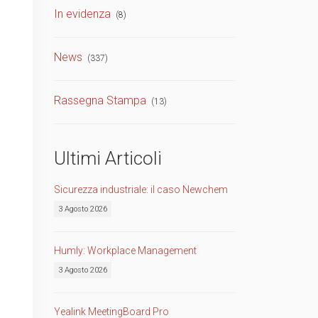
In evidenza
(8)
TVCC
Back
News
(337)
Networking
AV
Rassegna Stampa
(13)
Back
Ultimi Articoli
Sicurezza industriale: il caso Newchem
3 Agosto 2026
Humly: Workplace Management
3 Agosto 2026
Yealink MeetingBoard Pro