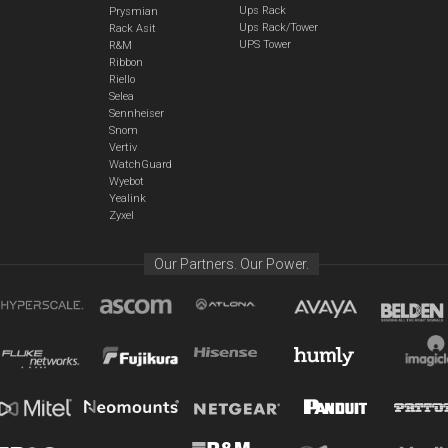
Ups Rack
Prysmian
Ups Rack/Tower
Rack Asit
UPS Tower
R&M
Ribbon
Riello
Selea
Sennheiser
Snom
Vertiv
WatchGuard
Wyebot
Yealink
Zyxel