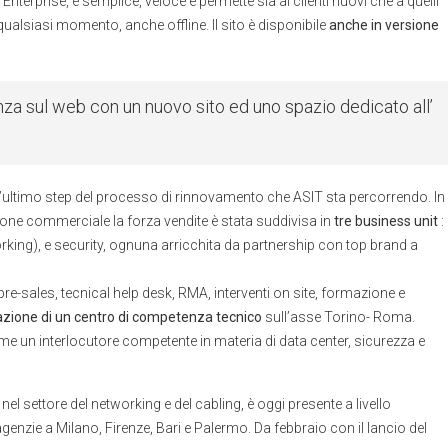
p Enterprise, è semplice, veloce e permette sia ai clienti nuovi che a quelli
 qualsiasi momento, anche offline. Il sito è disponibile
anche in versione
nza sul web con un nuovo sito ed uno spazio dedicato all’
ultimo step del processo di rinnovamento che ASIT sta percorrendo. In
one commerciale la forza vendite è stata suddivisa in
tre business unit
:
king), e security, ognuna arricchita da partnership con top brand a
re-sales, tecnical help desk, RMA, interventi on site, formazione e
eazione di un centro di competenza tecnico
sull’asse Torino- Roma.
me un interlocutore competente in materia di data center, sicurezza e
el settore del networking e del cabling, è oggi presente a livello
enzie a Milano, Firenze, Bari e Palermo. Da febbraio con il lancio del