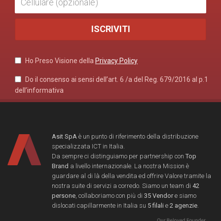
Ho Preso Visione della
Privacy Policy
Do il consenso ai sensi dell’art. 6 /a del Reg. 679/2016 al p.1
dell’informativa
Asit SpA
è un punto di riferimento della distribuzione
specializzata ICT in Italia.
Da sempre ci distinguiamo per partnership con
Top
Brand
a livello internazionale. La nostra Mission è
guardare al di là della vendita ed offrire Valore tramite la
nostra suite di servizi a corredo. Siamo un team di
42
persone
, collaboriamo con più di
35 Vendor
e siamo
dislocati capillarmente in Italia su
5 filali
e
2 agenzie
.