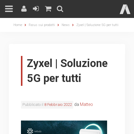
Skip
Home
Focus sui prodotti
News
Zyxel | Soluzione 5G per tutti
to
content
Zyxel | Soluzione
5G per tutti
da
Matteo
Pubblicato il
8 Febbraio 2022