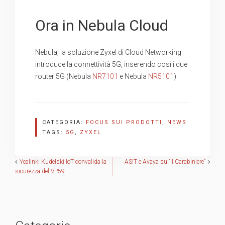
Ora in Nebula Cloud
Nebula, la soluzione Zyxel di Cloud Networking
introduce la connettività 5G, inserendo così i due
router 5G (Nebula
NR7101
e Nebula
NR5101
)
CATEGORIA:
FOCUS SUI PRODOTTI
,
NEWS
TAGS:
5G
,
ZYXEL
Navigazione
Yealink| Kudelski IoT convalida la
ASIT e Avaya su “Il Carabiniere”
sicurezza del VP59
articoli