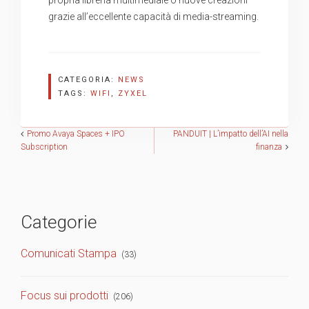
propria libreria multimediale o nuove creazioni
grazie all’eccellente capacità di media-streaming.
CATEGORIA:
NEWS
TAGS:
WIFI
,
ZYXEL
Navigazione
Promo Avaya Spaces + IPO
PANDUIT | L’impatto dell’AI nella
Subscription
finanza
articoli
Categorie
Comunicati Stampa
(33)
Focus sui prodotti
(206)