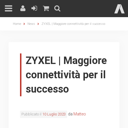
Skip
Home
News
ZYXEL | Maggiore connettività per il successo
to
content
ZYXEL | Maggiore
connettività per il
successo
da
Matteo
Pubblicato il
10 Luglio 2023