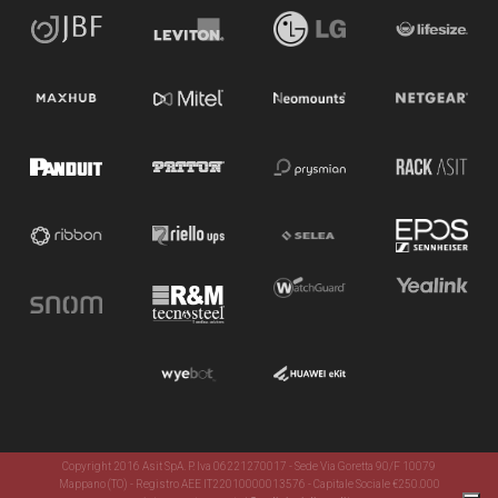
Copyright 2016 Asit SpA. P. Iva 06221270017 - Sede Via Goretta 90/F 10079
Mappano (TO) - Registro AEE IT22010000013576 - Capitale Sociale €250.000