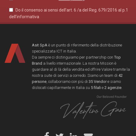
Do il consenso ai sensi dell’art. 6 /a del Reg. 679/2016 al p.1
dell’informativa
Asit SpA
è un punto di riferimento della distribuzione
specializzata ICT in Italia.
Da sempre ci distinguiamo per partnership con
Top
Brand
a livello internazionale. La nostra Mission è
guardare al di là della vendita ed offrire Valore tramite la
nostra suite di servizi a corredo. Siamo un team di
42
persone
, collaboriamo con più di
35 Vendor
e siamo
dislocati capillarmente in Italia su
5 filali
e
2 agenzie
.