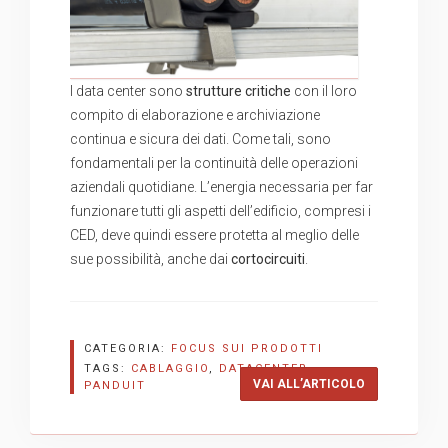
I data center sono
strutture critiche
con il loro
compito di elaborazione e archiviazione
continua e sicura dei dati. Come tali, sono
fondamentali per la continuità delle operazioni
aziendali quotidiane. L’energia necessaria per far
funzionare tutti gli aspetti dell’edificio, compresi i
CED, deve quindi essere protetta al meglio delle
sue possibilità, anche dai
cortocircuiti
.
CATEGORIA:
FOCUS SUI PRODOTTI
TAGS:
CABLAGGIO
,
DATACENTER
,
“PANDUIT | A
VAI ALL’ARTICOLO
PANDUIT