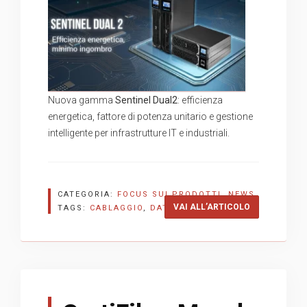
Nuova gamma
Sentinel Dual2
: efficienza
energetica, fattore di potenza unitario e gestione
intelligente per infrastrutture IT e industriali.
CATEGORIA:
FOCUS SUI PRODOTTI
,
NEWS
“RIELLO SENT
VAI ALL’ARTICOLO
TAGS:
CABLAGGIO
,
DATACENTER
,
RIELLO