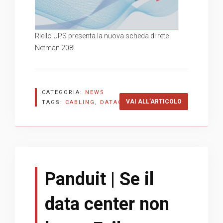
Riello UPS presenta la nuova scheda di rete
Netman 208!
CATEGORIA:
NEWS
“RIELLO UPS|
VAI ALL’ARTICOLO
TAGS:
CABLING
,
DATACENTER
,
RIELLO
Panduit | Se il
data center non