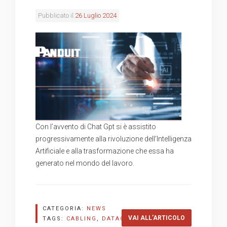
Pubblicato il
26 Luglio 2024
Con l’avvento di Chat Gpt si è assistito
progressivamente alla rivoluzione dell’Intelligenza
Artificiale e alla trasformazione che essa ha
generato nel mondo del lavoro.
CATEGORIA:
NEWS
“TREND AI PE
VAI ALL’ARTICOLO
TAGS:
CABLING
,
DATACENTER
,
PANDUIT