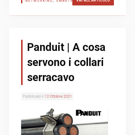
“LEVITON | U
VAI ALL’ARTICOLO
NETWORKING
,
SMARTWORKING
Panduit | A cosa
servono i collari
serracavo
Pubblicato il
12 Ottobre 2021