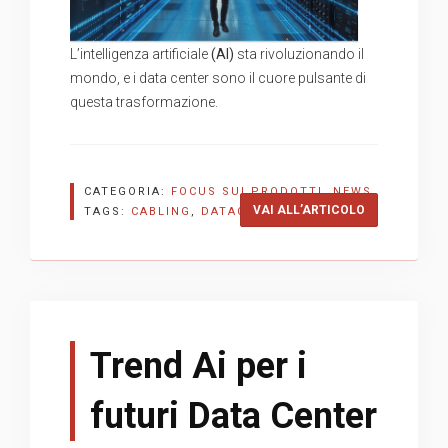
L’intelligenza artificiale
(AI)
sta rivoluzionando il
mondo, e i data center sono il cuore pulsante di
questa trasformazione.
CATEGORIA:
FOCUS SUI PRODOTTI
,
NEWS
“DATA CENTER
VAI ALL’ARTICOLO
TAGS:
CABLING
,
DATACENTER
,
PANDUIT
Trend Ai per i
futuri Data Center