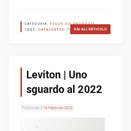
CATEGORIA:
FOCUS SUI PRODOTTI
“PANDUIT | S
VAI ALL’ARTICOLO
TAGS:
DATACENTER
,
PANDUIT
,
UPS
Leviton | Uno
sguardo al 2022
Pubblicato il
16 Febbraio 2022