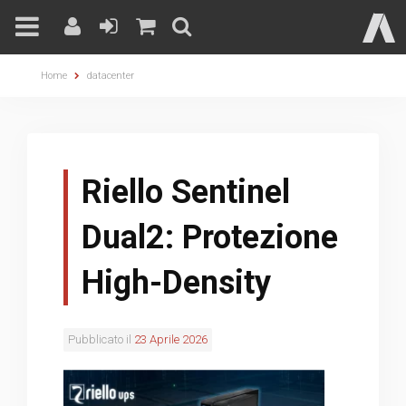
Skip
Home
datacenter
to
content
Riello Sentinel
Dual2: Protezione
High-Density
Pubblicato il
23 Aprile 2026