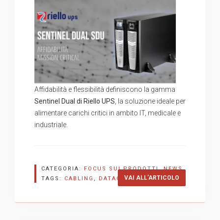
Affidabilità e flessibilità definiscono la gamma
Sentinel Dual di Riello UPS
, la soluzione ideale per
alimentare carichi critici in ambito IT, medicale e
industriale.
CATEGORIA:
FOCUS SUI PRODOTTI
,
NEWS
“SENTINEL DU
VAI ALL’ARTICOLO
TAGS:
CABLING
,
DATACENTER
,
RIELLO