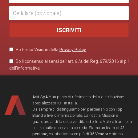
Ho Preso Visione della
Privacy Policy
Do il consenso ai sensi dell’art. 6 /a del Reg. 679/2016 al p.1
dell’informativa
Asit SpA
è un punto di riferimento della distribuzione
specializzata ICT in Italia.
Da sempre ci distinguiamo per partnership con
Top
Brand
a livello internazionale. La nostra Mission è
guardare al di là della vendita ed offrire Valore tramite la
nostra suite di servizi a corredo. Siamo un team di
42
persone
, collaboriamo con più di
35 Vendor
e siamo