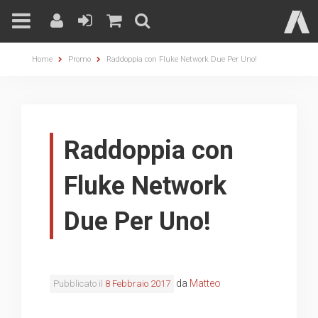
Skip
Home
Promo
Raddoppia con Fluke Network Due Per Uno!
to
content
Raddoppia con
Fluke Network
Due Per Uno!
da
Matteo
Pubblicato il
8 Febbraio 2017