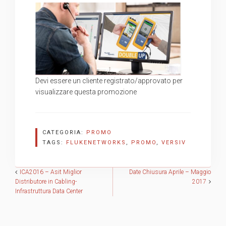
Devi essere un cliente registrato/approvato per
visualizzare questa promozione
CATEGORIA:
PROMO
TAGS:
FLUKENETWORKS
,
PROMO
,
VERSIV
Navigazione
ICA2016 – Asit Miglior
Date Chiusura Aprile – Maggio
Distributore in Cabling-
2017
Infrastruttura Data Center
articoli