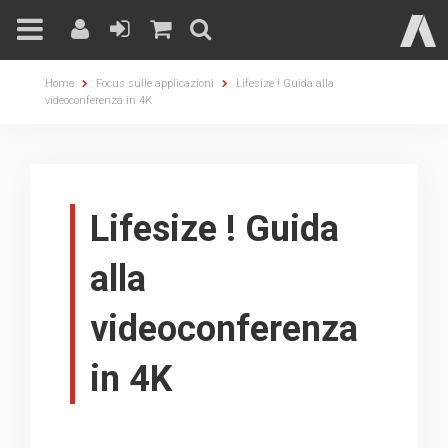
Skip
Home
Focus sulle applicazioni
Lifesize ! Guida alla
to
videoconferenza in 4K
content
Lifesize ! Guida
alla
videoconferenza
in 4K