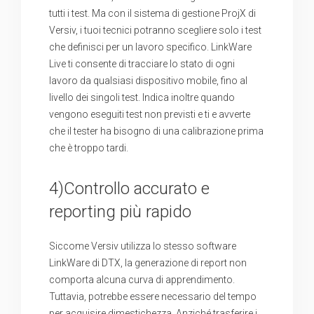
tutti i test. Ma con il sistema di gestione ProjX di
Versiv, i tuoi tecnici potranno scegliere solo i test
che definisci per un lavoro specifico. LinkWare
Live ti consente di tracciare lo stato di ogni
lavoro da qualsiasi dispositivo mobile, fino al
livello dei singoli test. Indica inoltre quando
vengono eseguiti test non previsti e ti e avverte
che il tester ha bisogno di una calibrazione prima
che è troppo tardi.
4)Controllo accurato e
reporting più rapido
Siccome Versiv utilizza lo stesso software
LinkWare di DTX, la generazione di report non
comporta alcuna curva di apprendimento.
Tuttavia, potrebbe essere necessario del tempo
per acquisire dimestichezza. Anziché trasferire i