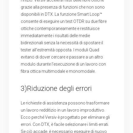
l’inizio. Versiv accelera i test delle fibre ottiche
grazie alla presenza di funzioni che non sono
disponibili in DTX. La funzione Smart Loop™
consente di eseguire un test OTDR su due fibre
ottiche contemporaneamente e restituisce
immediatamente i risultati delle medie
bidirezionali senza la necessità di spostare il
tester all’estremità opposta. I moduli Quad
evitano di dover cercare e passare a un altro
modulo durante l’esecuzione di un lavoro con
fibra ottica multimodale e monomodale.
3)Riduzione degli errori
Le richieste di assistenza possono trasformare
un lavoro redditizio in un lavoro improduttivo.
Ecco perché Versiv è progettato per eliminare gli
errori. Con DTX, è facile selezionare i limiti errati.
Se ciò accade, è necessario eseguire di nuovo