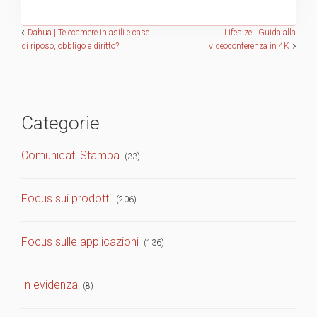
Navigazione
Dahua | Telecamere in asili e case
Lifesize ! Guida alla
di riposo, obbligo e diritto?
videoconferenza in 4K
articoli
Categorie
Comunicati Stampa
(33)
Focus sui prodotti
(206)
Focus sulle applicazioni
(136)
In evidenza
(8)