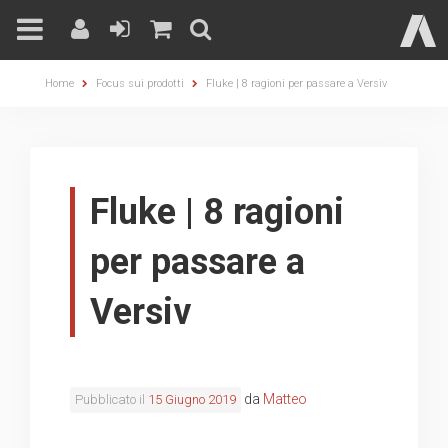
Skip
Home
Focus sui prodotti
Fluke | 8 ragioni per passare a Versiv
to
content
Fluke | 8 ragioni
per passare a
Versiv
da
Matteo
Pubblicato il
15 Giugno 2019