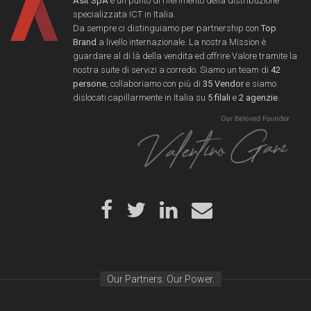
Asit SpA
è un punto di riferimento della distribuzione
specializzata ICT in Italia.
Da sempre ci distinguiamo per partnership con
Top
Brand
a livello internazionale. La nostra Mission è
guardare al di là della vendita ed offrire Valore tramite la
nostra suite di servizi a corredo. Siamo un team di
42
persone
, collaboriamo con più di
35 Vendor
e siamo
dislocati capillarmente in Italia su
5 filali
e
2 agenzie
.