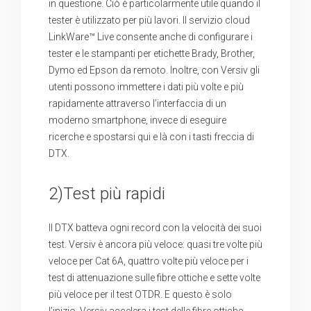
in questione. Ciò è particolarmente utile quando il
tester è utilizzato per più lavori. Il servizio cloud
LinkWare™ Live consente anche di configurare i
tester e le stampanti per etichette Brady, Brother,
Dymo ed Epson da remoto. Inoltre, con Versiv gli
utenti possono immettere i dati più volte e più
rapidamente attraverso l’interfaccia di un
moderno smartphone, invece di eseguire
ricerche e spostarsi qui e là con i tasti freccia di
DTX.
2)Test più rapidi
Il DTX batteva ogni record con la velocità dei suoi
test. Versiv è ancora più veloce: quasi tre volte più
veloce per Cat 6A, quattro volte più veloce per i
test di attenuazione sulle fibre ottiche e sette volte
più veloce per il test OTDR. E questo è solo