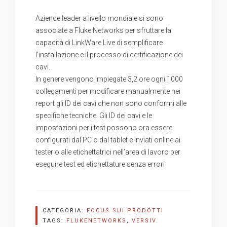
Aziende leader a livello mondiale si sono
associate a Fluke Networks per sfruttare la
capacità di LinkWare Live di semplificare
l’installazione e il processo di certificazione dei
cavi.
In genere vengono impiegate 3,2 ore ogni 1000
collegamenti per modificare manualmente nei
report gli ID dei cavi che non sono conformi alle
specifiche tecniche. Gli ID dei cavi e le
impostazioni per i test possono ora essere
configurati dal PC o dal tablet e inviati online ai
tester o alle etichettatrici nell’area di lavoro per
eseguire test ed etichettature senza errori
CATEGORIA:
FOCUS SUI PRODOTTI
TAGS:
FLUKENETWORKS
,
VERSIV