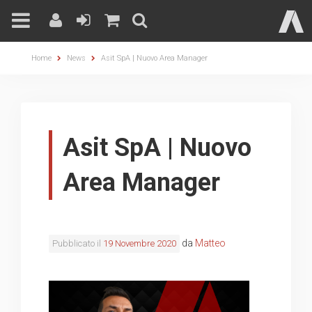
Skip
Home
News
Asit SpA | Nuovo Area Manager
to
content
Asit SpA | Nuovo
Area Manager
da
Matteo
Pubblicato il
19 Novembre 2020