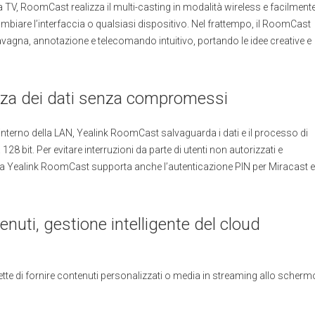
a TV, RoomCast realizza il multi-casting in modalità wireless e facilment
ambiare l’interfaccia o qualsiasi dispositivo. Nel frattempo, il RoomCast
lavagna, annotazione e telecomando intuitivo, portando le idee creative e
rezza dei dati senza compromessi
interno della LAN, Yealink RoomCast salvaguarda i dati e il processo di
8 bit. Per evitare interruzioni da parte di utenti non autorizzati e
tema Yealink RoomCast supporta anche l’autenticazione PIN per Miracast e
enuti, gestione intelligente del cloud
ette di fornire contenuti personalizzati o media in streaming allo scherm