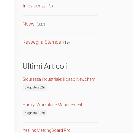
In evidenza
(8)
TVCC
Back
News
(337)
Networking
AV
Rassegna Stampa
(13)
Back
Ultimi Articoli
Sicurezza industriale: il caso Newchem
3 Agosto 2026
Humly: Workplace Management
3 Agosto 2026
Yealink MeetingBoard Pro