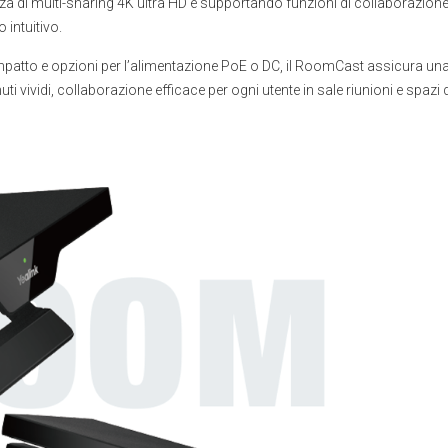
nza di multi-sharing 4K ultra HD e supportando funzioni di collaborazion
 intuitivo.
patto e opzioni per l’alimentazione PoE o DC, il RoomCast assicura un
i vividi, collaborazione efficace per ogni utente in sale riunioni e spazi 