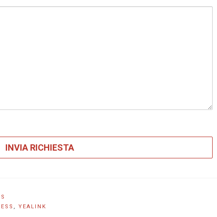
WS
LESS
,
YEALINK