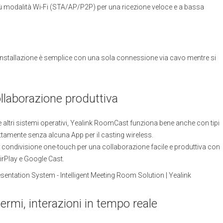
iù modalità Wi-Fi (STA/AP/P2P) per una ricezione veloce e a bassa
’installazione è semplice con una sola connessione via cavo mentre si
llaborazione produttiva
altri sistemi operativi, Yealink RoomCast funziona bene anche con tipi
ettamente senza alcuna App per il casting wireless.
la condivisione one-touch per una collaborazione facile e produttiva con
irPlay e Google Cast.
rmi, interazioni in tempo reale