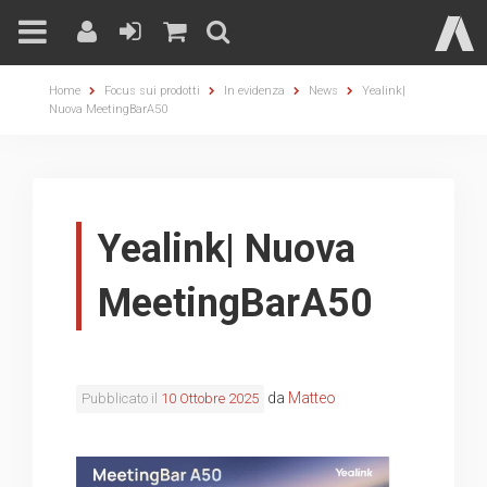
Skip
Home
Focus sui prodotti
In evidenza
News
Yealink|
to
Nuova MeetingBarA50
content
Yealink| Nuova
MeetingBarA50
da
Matteo
Pubblicato il
10 Ottobre 2025