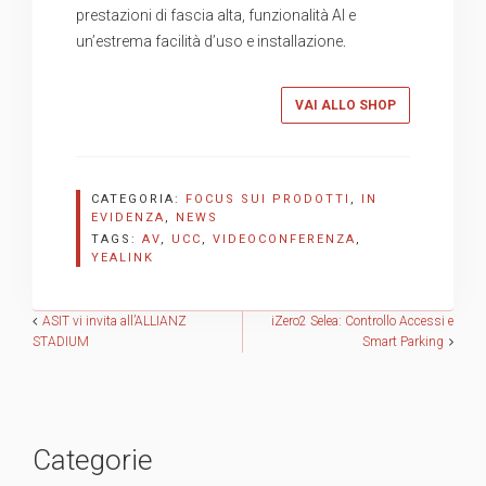
prestazioni di fascia alta, funzionalità AI e
un’estrema facilità d’uso e installazione
.
VAI ALLO SHOP
CATEGORIA:
FOCUS SUI PRODOTTI
,
IN
EVIDENZA
,
NEWS
TAGS:
AV
,
UCC
,
VIDEOCONFERENZA
,
YEALINK
Navigazione
ASIT vi invita all’ALLIANZ
iZero2 Selea: Controllo Accessi e
STADIUM
Smart Parking
articoli
Categorie