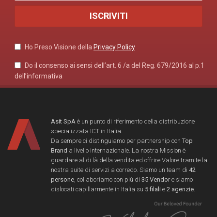
Ho Preso Visione della
Privacy Policy
Do il consenso ai sensi dell’art. 6 /a del Reg. 679/2016 al p.1
dell’informativa
Asit SpA
è un punto di riferimento della distribuzione
specializzata ICT in Italia.
Da sempre ci distinguiamo per partnership con
Top
Brand
a livello internazionale. La nostra Mission è
guardare al di là della vendita ed offrire Valore tramite la
nostra suite di servizi a corredo. Siamo un team di
42
persone
, collaboriamo con più di
35 Vendor
e siamo
dislocati capillarmente in Italia su
5 filali
e
2 agenzie
.