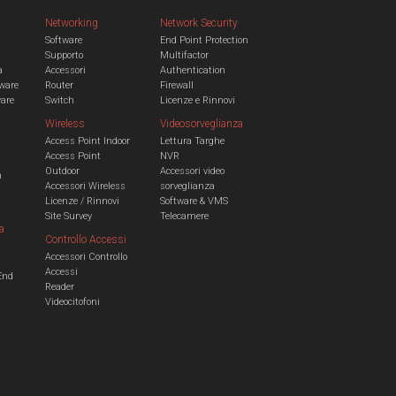
Networking
Network Security
Software
End Point Protection
Supporto
Multifactor
a
Accessori
Authentication
ware
Router
Firewall
ware
Switch
Licenze e Rinnovi
Wireless
Videosorveglianza
Access Point Indoor
Lettura Targhe
Access Point
NVR
Outdoor
Accessori video
n
Accessori Wireless
sorveglianza
Licenze / Rinnovi
Software & VMS
Site Survey
Telecamere
a
Controllo Accessi
Accessori Controllo
a
Accessi
End
Reader
Videocitofoni
m