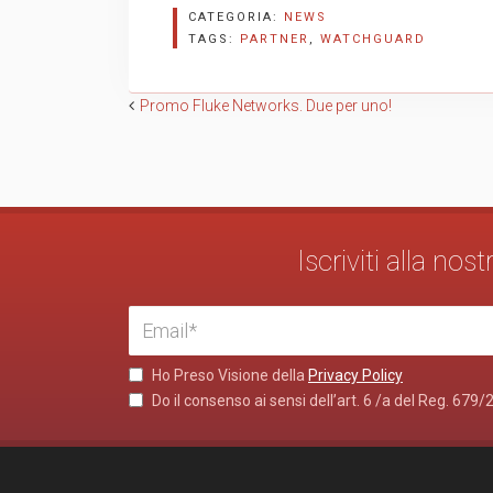
CATEGORIA:
NEWS
TAGS:
PARTNER
,
WATCHGUARD
Navigazione
Promo Fluke Networks. Due per uno!
articoli
Iscriviti alla no
Ho Preso Visione della
Privacy Policy
Do il consenso ai sensi dell’art. 6 /a del Reg. 679/