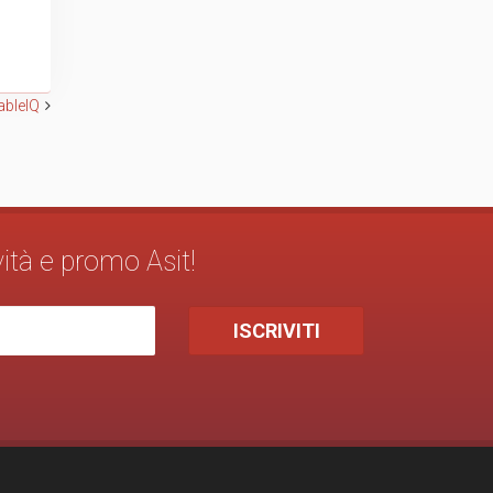
ableIQ
vità e promo Asit!