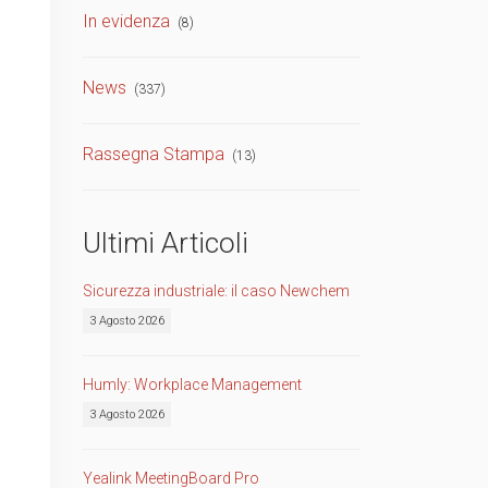
In evidenza
(8)
TVCC
Back
News
(337)
Networking
AV
Rassegna Stampa
(13)
Back
Ultimi Articoli
Sicurezza industriale: il caso Newchem
3 Agosto 2026
Humly: Workplace Management
3 Agosto 2026
Yealink MeetingBoard Pro