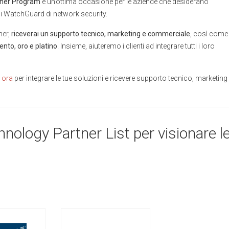
ner Program
è un’ottima occasione per le aziende che desiderano
oni WatchGuard di network security.
ner,
riceverai un supporto tecnico, marketing e commerciale
, così come
ento, oro e platino
. Insieme, aiuteremo i clienti ad integrare tutti i loro
i ora
per integrare le tue soluzioni e ricevere supporto tecnico, marketing
nology Partner List per visionare l