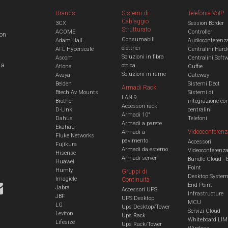
Brands
Sistemi di
Telefonia VoIP
Cablaggio
3CX
Session Border
Strutturato
ACOME
Controller
con
Consumabili
Adam Hall
Audioconferenz
elettrici
AFL Hyperscale
Centralini Hard
Soluzioni in fibra
Ascom
Centralini Soft
 a
ottica
Atlona
Cuffie
Soluzioni in rame
Avaya
Gateway
Belden
Sistemi Dect
Armadi Rack
Btech Av Mounts
Sistemi di
LAN 9
Brother
integrazione co
Accessori rack
D-Link
centralini
Armadi 10"
Dahua
Telefoni
Armadi a parete
Ekahau
Videoconferenz
Armadi a
Fluke Networks
pavimento
Accessori
Fujikura
Armadi da esterno
Videoconferenz
Hisense
Armadi server
Bundle Cloud - 
Huawei
Point
Humly
Gruppi di
Desktop Syste
Imagicle
Continuità
End Point
Jabra
Accessori UPS
Infrastructure
JBF
UPS Desktop
MCU
LG
Ups Desktop/Tower
Servizi Cloud
Leviton
Ups Rack
Whiteboard LIM
Lifesize
Ups Rack/Tower