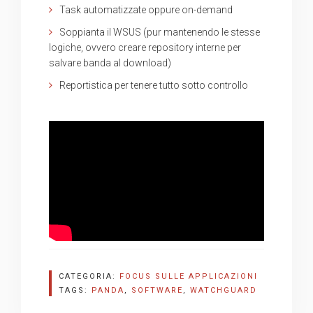
Task automatizzate oppure on-demand
Soppianta il WSUS (pur mantenendo le stesse
logiche, ovvero creare repository interne per
salvare banda al download)
Reportistica per tenere tutto sotto controllo
CATEGORIA:
FOCUS SULLE APPLICAZIONI
TAGS:
PANDA
,
SOFTWARE
,
WATCHGUARD