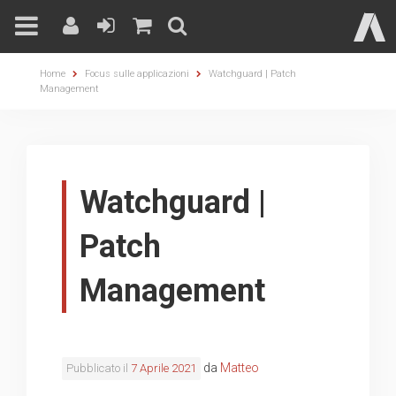
Skip
Home
Focus sulle applicazioni
Watchguard | Patch
to
Management
content
Watchguard |
Patch
Management
da
Matteo
Pubblicato il
7 Aprile 2021