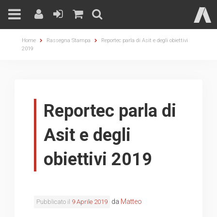
Skip
Home
Rassegna Stampa
Reportec parla di Asit e degli obiettivi
to
2019
content
Reportec parla di
Asit e degli
obiettivi 2019
da
Matteo
Pubblicato il
9 Aprile 2019