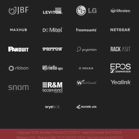
Copyright 2016 Asit SpA. P. Iva 06221270017 - Sede Via Goretta 90/F 10079
Mappano (TO) - Registro AEE IT22010000013576 - Capitale Sociale €250.000