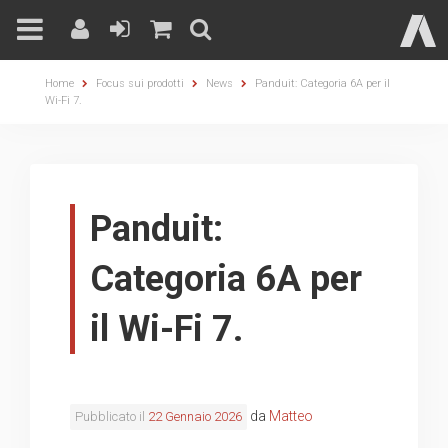
Skip
Home
Focus sui prodotti
News
Panduit: Categoria 6A per il
to
Wi-Fi 7.
content
Panduit:
Categoria 6A per
il Wi-Fi 7.
da
Matteo
Pubblicato il
22 Gennaio 2026