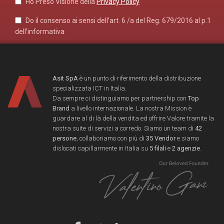
Ho Preso Visione della
Privacy Policy
Do il consenso ai sensi dell’art. 6 /a del Reg. 679/2016 al p.1
dell’informativa
Asit SpA
è un punto di riferimento della distribuzione
specializzata ICT in Italia.
Da sempre ci distinguiamo per partnership con
Top
Brand
a livello internazionale. La nostra Mission è
guardare al di là della vendita ed offrire Valore tramite la
nostra suite di servizi a corredo. Siamo un team di
42
persone
, collaboriamo con più di
35 Vendor
e siamo
dislocati capillarmente in Italia su
5 filali
e
2 agenzie
.