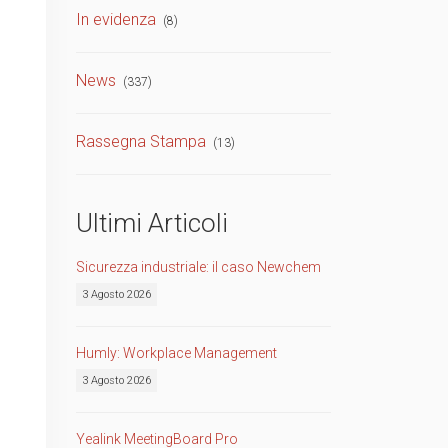
In evidenza
(8)
TVCC
Back
News
(337)
Networking
AV
Rassegna Stampa
(13)
Back
Ultimi Articoli
Sicurezza industriale: il caso Newchem
3 Agosto 2026
Humly: Workplace Management
3 Agosto 2026
Yealink MeetingBoard Pro