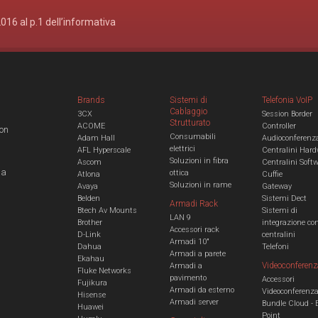
2016 al p.1 dell’informativa
Brands
Sistemi di
Telefonia VoIP
Cablaggio
3CX
Session Border
Strutturato
ACOME
Controller
con
Consumabili
Adam Hall
Audioconferenz
elettrici
AFL Hyperscale
Centralini Hard
Soluzioni in fibra
Ascom
Centralini Soft
 a
ottica
Atlona
Cuffie
Soluzioni in rame
Avaya
Gateway
Belden
Sistemi Dect
Armadi Rack
Btech Av Mounts
Sistemi di
LAN 9
Brother
integrazione co
Accessori rack
D-Link
centralini
Armadi 10"
Dahua
Telefoni
Armadi a parete
Ekahau
Videoconferenz
Armadi a
Fluke Networks
pavimento
Accessori
Fujikura
Armadi da esterno
Videoconferenz
Hisense
Armadi server
Bundle Cloud - 
Huawei
Point