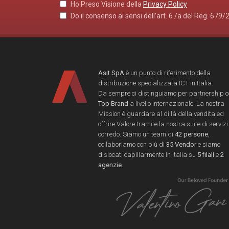
Ho Preso Visione della
Privacy Policy
Do il consenso ai sensi dell’art. 6 /a del Reg. 679/
Asit SpA
è un punto di riferimento della
distribuzione specializzata ICT in Italia.
Da sempre ci distinguiamo per partnership 
Top Brand
a livello internazionale. La nostra
Mission è guardare al di là della vendita ed
offrire Valore tramite la nostra suite di servizi
corredo. Siamo un team di
42 persone
,
collaboriamo con più di
35 Vendor
e siamo
dislocati capillarmente in Italia su
5 filali
e
2
agenzie
.