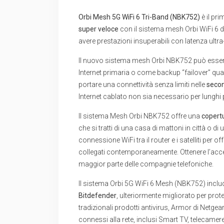
Orbi Mesh 5G WiFi 6 Tri-Band (NBK752)
è il pr
super veloce
con il sistema mesh Orbi WiFi 6 di 
avere prestazioni insuperabili con latenza ult
Il nuovo sistema mesh Orbi NBK752 può essere
Internet primaria o come backup “failover” quan
portare una connettività senza limiti nelle
secon
Internet cablato non sia necessario per lunghi 
Il sistema Mesh Orbi NBK752 offre una
copertu
che si tratti di una casa di mattoni in città o d
connessione WiFi tra il router e i satelliti per o
collegati contemporaneamente. Ottenere l’acce
maggior parte delle compagnie telefoniche.
Il sistema Orbi 5G WiFi 6 Mesh (NBK752) include
Bitdefender
, ulteriormente migliorato per pro
tradizionali prodotti antivirus, Armor di Netgear 
connessi alla rete, inclusi Smart TV, telecamere d