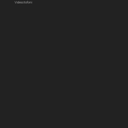
Videocitofoni
m