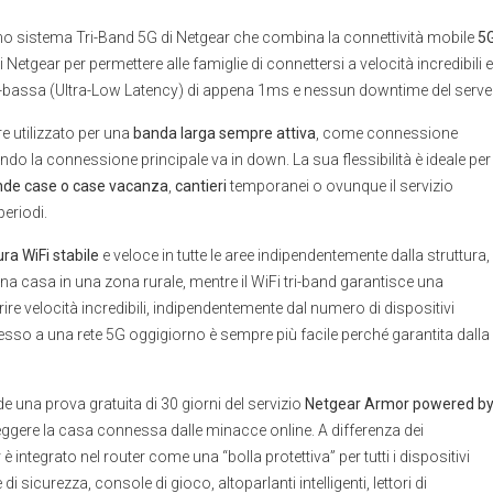
imo sistema Tri-Band 5G di Netgear che combina la connettività mobile
5
Netgear per permettere alle famiglie di connettersi a velocità incredibili e
ra-bassa (Ultra-Low Latency) di appena 1ms e nessun downtime del server
 utilizzato per una
banda larga sempre attiva
, come connessione
do la connessione principale va in down. La sua flessibilità è ideale per
de case o case vacanza
,
cantieri
temporanei o ovunque il servizio
periodi.
ra WiFi stabile
e veloce in tutte le aree indipendentemente dalla struttura,
i una casa in una zona rurale, mentre il WiFi tri-band garantisce una
ffrire velocità incredibili, indipendentemente dal numero di dispositivi
sso a una rete 5G oggigiorno è sempre più facile perché garantita dalla
 una prova gratuita di 30 giorni del servizio
Netgear Armor powered b
teggere la casa connessa dalle minacce online. A differenza dei
è integrato nel router come una “bolla protettiva” per tutti i dispositivi
i sicurezza, console di gioco, altoparlanti intelligenti, lettori di