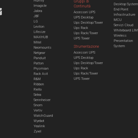
Humly
Gruppi di
Desktop Syste
Imagicle
Continuità
End Point
Jabra
Accessori UPS
Infrastructure
JBF
UPS Desktop
MCU
LG
Ups Desktop/Tower
Servizi Cloud
Leviton
Ups Rack
Whiteboard LIM
Lifesize
Ups Rack/Tower
Wireless
MAXHUB
UPS Tower
Presentation
Mitel
System
Strumentazione
Neomounts
Accessori UPS
Netgear
UPS Desktop
Panduit
Ups Desktop/Tower
Patton
Ups Rack
Prysmian
Ups Rack/Tower
Rack Asit
UPS Tower
R&M
Ribbon
Riello
Selea
Sennheiser
Snom
Vertiv
WatchGuard
Wyebot
Yealink
Zyxel