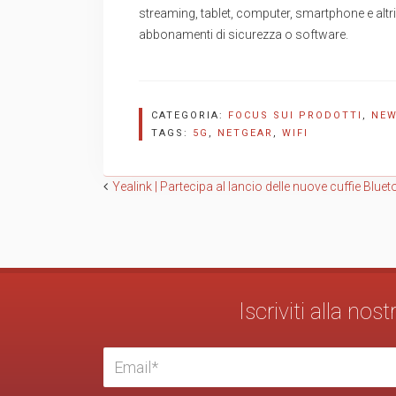
streaming, tablet, computer, smartphone e altri 
abbonamenti di sicurezza o software.
CATEGORIA:
FOCUS SUI PRODOTTI
,
NE
TAGS:
5G
,
NETGEAR
,
WIFI
Navigazione
Yealink | Partecipa al lancio delle nuove cuffie Blue
articoli
Iscriviti alla no