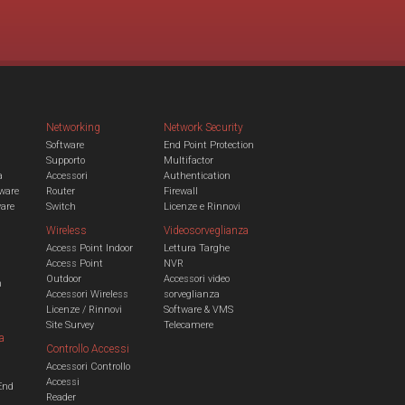
Networking
Network Security
Software
End Point Protection
Supporto
Multifactor
a
Accessori
Authentication
ware
Router
Firewall
ware
Switch
Licenze e Rinnovi
Wireless
Videosorveglianza
Access Point Indoor
Lettura Targhe
Access Point
NVR
Outdoor
Accessori video
n
Accessori Wireless
sorveglianza
Licenze / Rinnovi
Software & VMS
Site Survey
Telecamere
a
Controllo Accessi
Accessori Controllo
a
Accessi
End
Reader