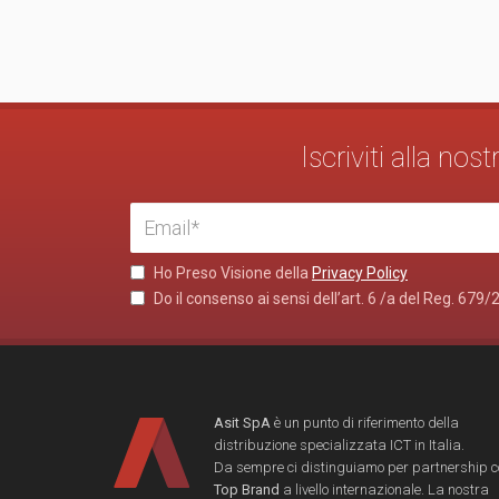
Iscriviti alla no
Ho Preso Visione della
Privacy Policy
Do il consenso ai sensi dell’art. 6 /a del Reg. 679/
Asit SpA
è un punto di riferimento della
distribuzione specializzata ICT in Italia.
Da sempre ci distinguiamo per partnership 
Top Brand
a livello internazionale. La nostra