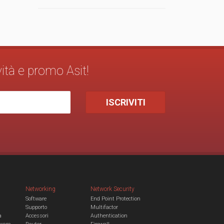
vità e promo Asit!
Networking
Network Security
Software
End Point Protection
Supporto
Multifactor
a
Accessori
Authentication