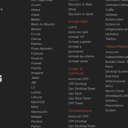
AFL Hyperscale
Centralini Hard
Soluzioni in fibra
Ascom
Centralini Soft
 a
ottica
Atlona
Cuffie
Soluzioni in rame
Avaya
Gateway
Belden
Sistemi Dect
Armadi Rack
Btech Av Mounts
Sistemi di
LAN 9
Brother
integrazione co
Accessori rack
D-Link
centralini
Armadi 10"
Dahua
Telefoni
Armadi a parete
Ekahau
Videoconferenz
Armadi a
Fluke Networks
pavimento
Accessori
Fujikura
Armadi da esterno
Videoconferenz
Hisense
Armadi server
Bundle Cloud - 
Huawei
Point
Humly
Gruppi di
Desktop Syste
Imagicle
Continuità
End Point
Jabra
Accessori UPS
Infrastructure
JBF
UPS Desktop
MCU
LG
Ups Desktop/Tower
Servizi Cloud
Leviton
Ups Rack
Whiteboard LIM
Lifesize
Ups Rack/Tower
Wireless
MAXHUB
UPS Tower
Presentation
Mitel
System
Strumentazione
Neomounts
Accessori UPS
Netgear
UPS Desktop
Panduit
Ups Desktop/Tower
Patton