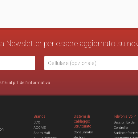
stra Newsletter per essere aggiornato su no
2016 al p.1 dell’informativa
Brands
Sistemi di
Telefonia VoIP
Cablaggio
3CX
Session Border
Strutturato
ACOME
Controller
con
Consumabili
Adam Hall
Audioconferenz
elettrici