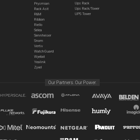
Ups Rack
Prysmian
Ups Rack/Tower
Rack Asit
UPS Tower
R&M
Ribbon
Riello
Selea
Sennheiser
Snom
Vertiv
WatchGuard
Wyebot
Yealink
Zyxel