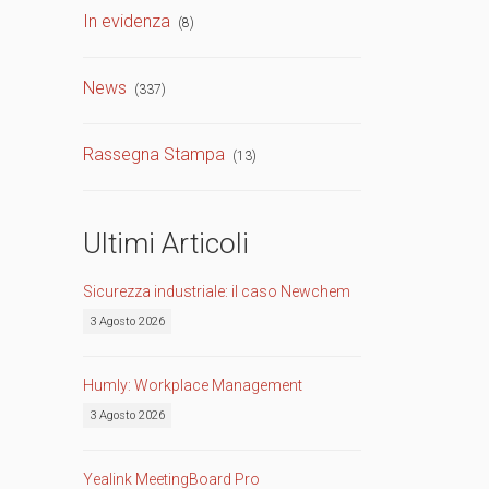
In evidenza
(8)
TVCC
Back
News
(337)
Networking
AV
Rassegna Stampa
(13)
Back
Ultimi Articoli
Sicurezza industriale: il caso Newchem
3 Agosto 2026
Humly: Workplace Management
3 Agosto 2026
Yealink MeetingBoard Pro