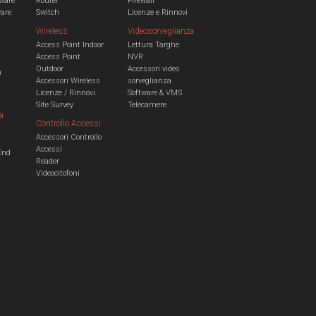
ware
Router
Firewall
ware
Switch
Licenze e Rinnovi
Wireless
Videosorveglianza
Access Point Indoor
Lettura Targhe
Access Point
NVR
Outdoor
Accessori video
n
Accessori Wireless
sorveglianza
Licenze / Rinnovi
Software & VMS
Site Survey
Telecamere
a
Controllo Accessi
Accessori Controllo
a
Accessi
End
Reader
Videocitofoni
m