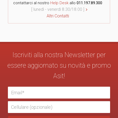
contattarci al nostro
Help Desk
allo
011.197.89.300
[ lunedì - venerdì 8.30/18.00 ]
Altri Contatti
Iscriviti alla nostra Newsletter per
essere aggiornato su novità e promo
Asit!