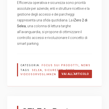
Efficienza operativa e sicurezza sono priorità
assolute per aziende, enti e strutture ricettive e la
gestione degli accessi e dei parcheggi
rappresenta una sfida quotidiana. La
iZero 2 di
Selea
, una colonna di lettura targhe
all’avanguardia, si propone di ottimizzare il
controllo accessi e rivoluzionare il concetto di
smart parking.
CATEGORIA:
FOCUS SUI PRODOTTI
,
NEWS
TAGS:
SELEA
,
SICUREZZA
,
TVCC
,
“IZERO2 SEL
VAI ALL’ARTICOLO
VIDEOSORVEGLIANZA