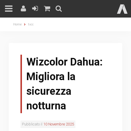
Skip
Home
tvcc
to
content
Wizcolor Dahua:
Migliora la
sicurezza
notturna
Pubblicato il
10 Novembre 2025