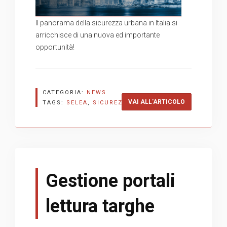
Il panorama della sicurezza urbana in Italia si
arricchisce di una nuova ed importante
opportunità!
CATEGORIA:
NEWS
“SELEA: PART
VAI ALL’ARTICOLO
TAGS:
SELEA
,
SICUREZZA
,
TVCC
Gestione portali
lettura targhe