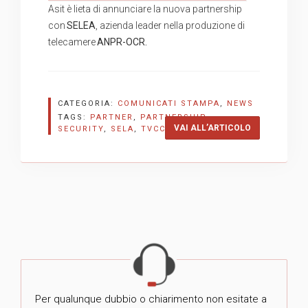
Asit è lieta di annunciare la nuova partnership
con
SELEA
, azienda leader nella produzione di
telecamere
ANPR-OCR.
CATEGORIA:
COMUNICATI STAMPA
,
NEWS
TAGS:
PARTNER
,
PARTNERSHIP
,
“NUOVO ACCO
VAI ALL’ARTICOLO
SECURITY
,
SELA
,
TVCC
Per qualunque dubbio o chiarimento non esitate a