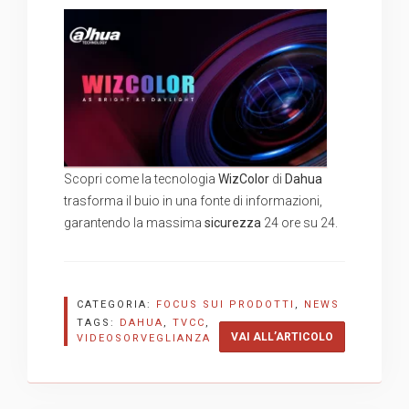
Scopri come la tecnologia
WizColor
di
Dahua
trasforma il buio in una fonte di informazioni,
garantendo la massima
sicurezza
24 ore su 24.
CATEGORIA:
FOCUS SUI PRODOTTI
,
NEWS
TAGS:
DAHUA
,
TVCC
,
“WIZCOLOR D
VAI ALL’ARTICOLO
VIDEOSORVEGLIANZA