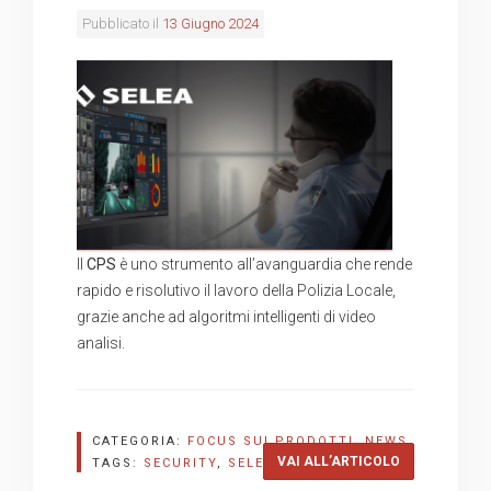
Pubblicato il
13 Giugno 2024
Il
CPS
è uno strumento all’avanguardia che rende
rapido e risolutivo il lavoro della Polizia Locale,
grazie anche ad algoritmi intelligenti di video
analisi.
CATEGORIA:
FOCUS SUI PRODOTTI
,
NEWS
“GESTIONE P
VAI ALL’ARTICOLO
TAGS:
SECURITY
,
SELEA
,
TVCC