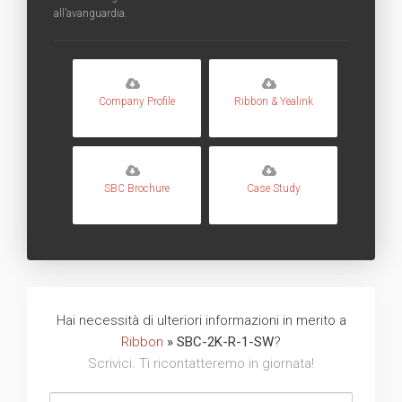
all’avanguardia.
Company Profile
Ribbon & Yealink
SBC Brochure
Case Study
Hai necessità di ulteriori informazioni in merito a
Ribbon
» SBC-2K-R-1-SW
?
Scrivici. Ti ricontatteremo in giornata!
Nome