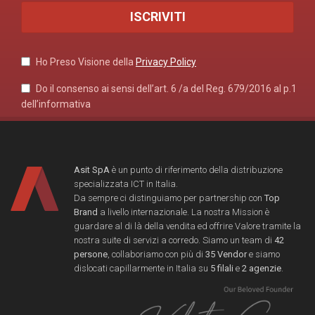
Ho Preso Visione della
Privacy Policy
Do il consenso ai sensi dell’art. 6 /a del Reg. 679/2016 al p.1
dell’informativa
Asit SpA
è un punto di riferimento della distribuzione
specializzata ICT in Italia.
Da sempre ci distinguiamo per partnership con
Top
Brand
a livello internazionale. La nostra Mission è
guardare al di là della vendita ed offrire Valore tramite la
nostra suite di servizi a corredo. Siamo un team di
42
persone
, collaboriamo con più di
35 Vendor
e siamo
dislocati capillarmente in Italia su
5 filali
e
2 agenzie
.