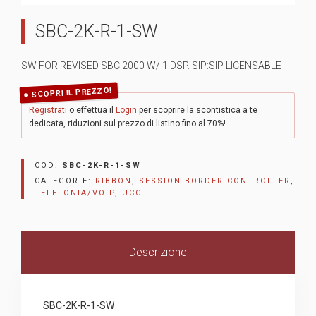
SBC-2K-R-1-SW
SW FOR REVISED SBC 2000 W/ 1 DSP. SIP:SIP LICENSABLE
SCOPRI IL PREZZO!
Registrati
o effettua il
Login
per scoprire la scontistica a te
dedicata, riduzioni sul prezzo di listino fino al 70%!
COD:
SBC-2K-R-1-SW
CATEGORIE:
RIBBON
,
SESSION BORDER CONTROLLER
,
TELEFONIA/VOIP
,
UCC
Descrizione
SBC-2K-R-1-SW