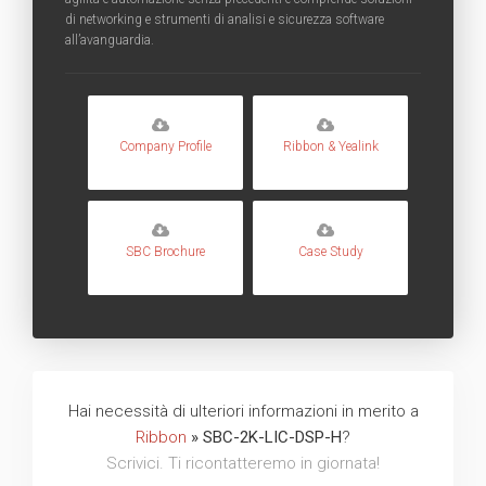
di networking e strumenti di analisi e sicurezza software
all’avanguardia.
Company Profile
Ribbon & Yealink
SBC Brochure
Case Study
Hai necessità di ulteriori informazioni in merito a
Ribbon
» SBC-2K-LIC-DSP-H
?
Scrivici. Ti ricontatteremo in giornata!