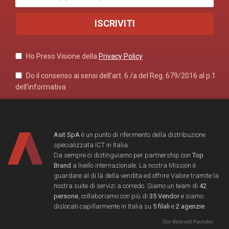
Ho Preso Visione della
Privacy Policy
Do il consenso ai sensi dell’art. 6 /a del Reg. 679/2016 al p.1
dell’informativa
Asit SpA
è un punto di riferimento della distribuzione
specializzata ICT in Italia.
Da sempre ci distinguiamo per partnership con
Top
Brand
a livello internazionale. La nostra Mission è
guardare al di là della vendita ed offrire Valore tramite la
nostra suite di servizi a corredo. Siamo un team di
42
persone
, collaboriamo con più di
35 Vendor
e siamo
dislocati capillarmente in Italia su
5 filali
e
2 agenzie
.