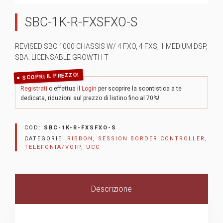
SBC-1K-R-FXSFXO-S
REVISED SBC 1000 CHASSIS W/ 4 FXO, 4 FXS, 1 MEDIUM DSP,
SBA. LICENSABLE GROWTH T
SCOPRI IL PREZZO!
Registrati
o effettua il
Login
per scoprire la scontistica a te
dedicata, riduzioni sul prezzo di listino fino al 70%!
COD:
SBC-1K-R-FXSFXO-S
CATEGORIE:
RIBBON
,
SESSION BORDER CONTROLLER
,
TELEFONIA/VOIP
,
UCC
Descrizione