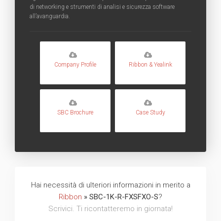
di networking e strumenti di analisi e sicurezza software
all’avanguardia.
Company Profile
Ribbon & Yealink
SBC Brochure
Case Study
Hai necessità di ulteriori informazioni in merito a
Ribbon
» SBC-1K-R-FXSFXO-S
?
Scrivici. Ti ricontatteremo in giornata!