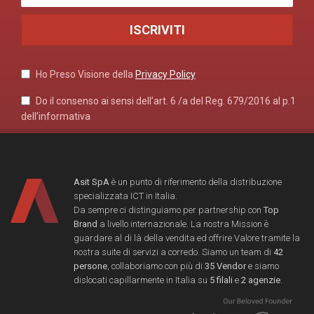
Ho Preso Visione della
Privacy Policy
Do il consenso ai sensi dell’art. 6 /a del Reg. 679/2016 al p.1
dell’informativa
Asit SpA
è un punto di riferimento della distribuzione
specializzata ICT in Italia.
Da sempre ci distinguiamo per partnership con
Top
Brand
a livello internazionale. La nostra Mission è
guardare al di là della vendita ed offrire Valore tramite la
nostra suite di servizi a corredo. Siamo un team di
42
persone
, collaboriamo con più di
35 Vendor
e siamo
dislocati capillarmente in Italia su
5 filali
e
2 agenzie
.