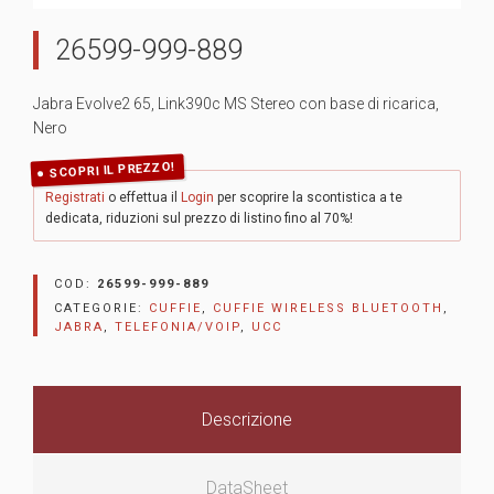
26599-999-889
Jabra Evolve2 65, Link390c MS Stereo con base di ricarica,
Nero
SCOPRI IL PREZZO!
Registrati
o effettua il
Login
per scoprire la scontistica a te
dedicata, riduzioni sul prezzo di listino fino al 70%!
COD:
26599-999-889
CATEGORIE:
CUFFIE
,
CUFFIE WIRELESS BLUETOOTH
,
JABRA
,
TELEFONIA/VOIP
,
UCC
Descrizione
DataSheet