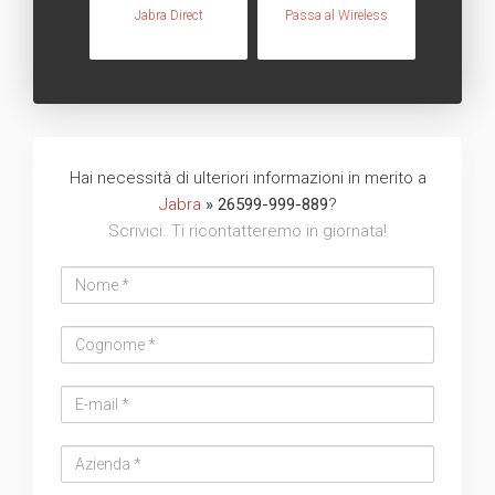
Jabra Direct
Passa al Wireless
Hai necessità di ulteriori informazioni in merito a
Jabra
» 26599-999-889
?
Scrivici. Ti ricontatteremo in giornata!
Nome
Cognome
Email
address
Azienda