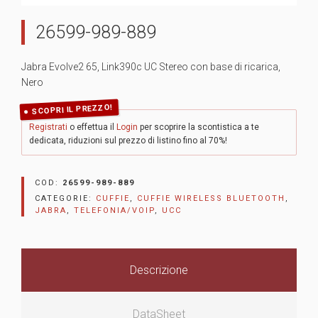
26599-989-889
Jabra Evolve2 65, Link390c UC Stereo con base di ricarica,
Nero
SCOPRI IL PREZZO!
Registrati
o effettua il
Login
per scoprire la scontistica a te
dedicata, riduzioni sul prezzo di listino fino al 70%!
COD:
26599-989-889
CATEGORIE:
CUFFIE
,
CUFFIE WIRELESS BLUETOOTH
,
JABRA
,
TELEFONIA/VOIP
,
UCC
Descrizione
DataSheet