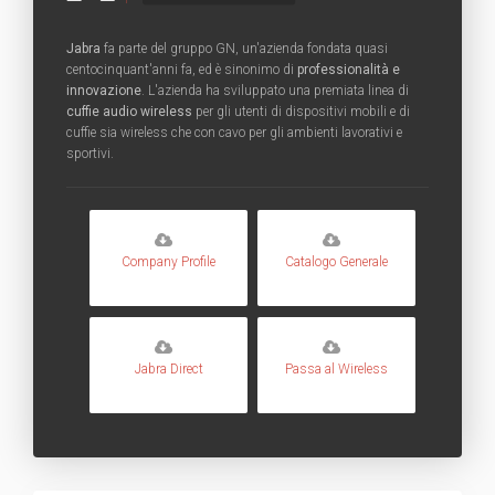
Jabra
fa parte del gruppo GN, un'azienda fondata quasi
centocinquant'anni fa, ed è sinonimo di
professionalità e
innovazione
. L'azienda ha sviluppato una premiata linea di
cuffie audio wireless
per gli utenti di dispositivi mobili e di
cuffie sia wireless che con cavo per gli ambienti lavorativi e
sportivi.
Company Profile
Catalogo Generale
Jabra Direct
Passa al Wireless