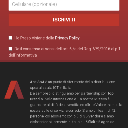
Ho Preso Visione della
Privacy Policy
Do il consenso ai sensi dell’art. 6 /a del Reg. 679/2016 al p.1
dell’informativa
Asit SpA
è un punto di riferimento della distribuzione
specializzata ICT in Italia.
Da sempre ci distinguiamo per partnership con
Top
Brand
a livello internazionale. La nostra Mission è
guardare al di là della vendita ed offrire Valore tramite la
nostra suite di servizi a corredo. Siamo un team di
42
persone
, collaboriamo con più di
35 Vendor
e siamo
dislocati capillarmente in Italia su
5 filali
e
2 agenzie
.