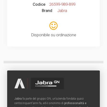
Codice
26599-989-899
Brand
Jabra
Disponibile su ordinazione
Jabra
fa parte del gruppo GN, un'azienda fondata quasi
centocinquant'anni fa, ed è sinonimo di
professionalità e