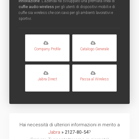
innovazione
. L'azienda ha sviluppato una premiata linea di
cuffie audio wireless
per gli utenti di dispositivi mobili e di
cuffie sia wireless che con cavo per gli ambienti lavorativi e
sportivi.
Company Profile
Catalogo Generale
Jabra Direct
Passa al Wireless
Hai necessità di ulteriori informazioni in merito a
Jabra
» 2127-80-54
?