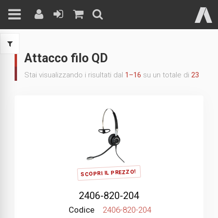
Skip
to
Attacco filo QD
content
Stai visualizzando i risultati dal
1–16
su un totale di
23
SCOPRI IL PREZZO!
2406-820-204
Codice
2406-820-204