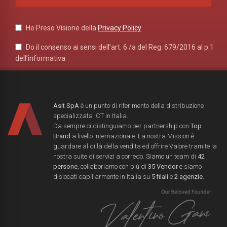
Ho Preso Visione della
Privacy Policy
Do il consenso ai sensi dell’art. 6 /a del Reg. 679/2016 al p.1
dell’informativa
Asit SpA
è un punto di riferimento della distribuzione
specializzata ICT in Italia.
Da sempre ci distinguiamo per partnership con
Top
Brand
a livello internazionale. La nostra Mission è
guardare al di là della vendita ed offrire Valore tramite la
nostra suite di servizi a corredo. Siamo un team di
42
persone
, collaboriamo con più di
35 Vendor
e siamo
dislocati capillarmente in Italia su
5 filali
e
2 agenzie
.