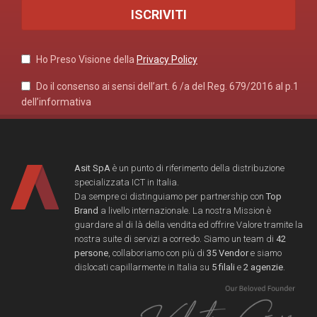
Ho Preso Visione della
Privacy Policy
Do il consenso ai sensi dell’art. 6 /a del Reg. 679/2016 al p.1
dell’informativa
Asit SpA
è un punto di riferimento della distribuzione
specializzata ICT in Italia.
Da sempre ci distinguiamo per partnership con
Top
Brand
a livello internazionale. La nostra Mission è
guardare al di là della vendita ed offrire Valore tramite la
nostra suite di servizi a corredo. Siamo un team di
42
persone
, collaboriamo con più di
35 Vendor
e siamo
dislocati capillarmente in Italia su
5 filali
e
2 agenzie
.