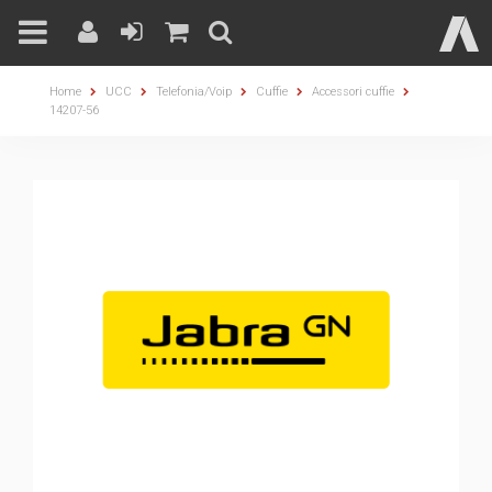
Skip
Home
UCC
Telefonia/Voip
Cuffie
Accessori cuffie
to
14207-56
content