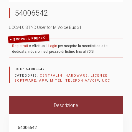
54006542
UCCv4.0 STND User for MiVoice Bus x1
SCOPRI IL PREZZO!
Registrati
o effettua il
Login
per scoprire la scontistica a te
dedicata, riduzioni sul prezzo di listino fino al 70%!
COD:
54006542
CATEGORIE:
CENTRALINI HARDWARE
,
LICENZE,
SOFTWARE, APP
,
MITEL
,
TELEFONIA/VOIP
,
UCC
Descrizione
54006542