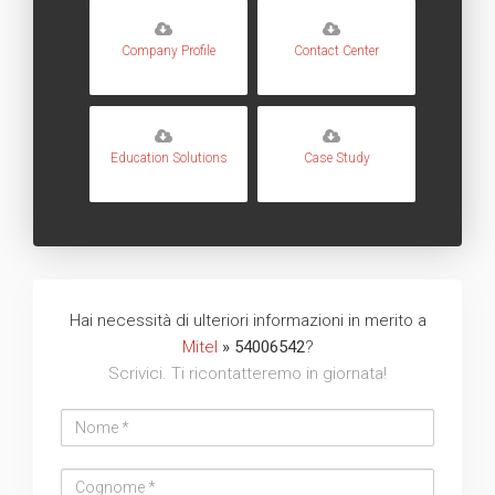
Company Profile
Contact Center
Education Solutions
Case Study
Hai necessità di ulteriori informazioni in merito a
Mitel
» 54006542
?
Scrivici. Ti ricontatteremo in giornata!
Nome
Cognome