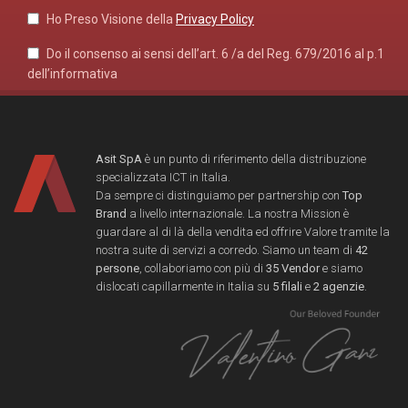
Ho Preso Visione della
Privacy Policy
Do il consenso ai sensi dell’art. 6 /a del Reg. 679/2016 al p.1
dell’informativa
Asit SpA
è un punto di riferimento della distribuzione
specializzata ICT in Italia.
Da sempre ci distinguiamo per partnership con
Top
Brand
a livello internazionale. La nostra Mission è
guardare al di là della vendita ed offrire Valore tramite la
nostra suite di servizi a corredo. Siamo un team di
42
persone
, collaboriamo con più di
35 Vendor
e siamo
dislocati capillarmente in Italia su
5 filali
e
2 agenzie
.