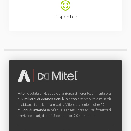
Disponibile
Mitel
, quotata al Nasdaq e alla Borsa di Toronto, alimenta più
di
2 miliardi di connessioni business
e serve oltre 2 miliardi
di abbonati di telefonia mobile; Mitel è presente in oltre
60
milioni di aziende
in più di 100 paesi, presso 130 fornitori di
servizi cellulari, di cui 15 dei migliori 20 al mondo.