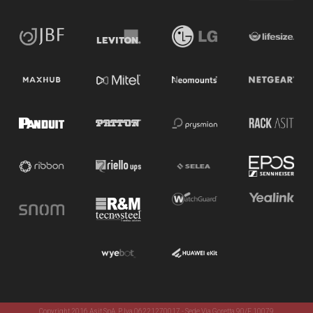
Copyright 2016 Asit SpA. P. Iva 06221270017 - Sede Via Goretta 90/F 10079