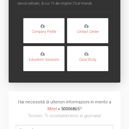
servizi cellulari, di cui 15 dei migliori 20 al mondo.
Company Profile
Contact Center
Education Solutions
Case Study
Hai necessità di ulteriori informazioni in merito a
Mitel
» 50006865
?
Scrivici. Ti ricontatteremo in giornata!
Nome