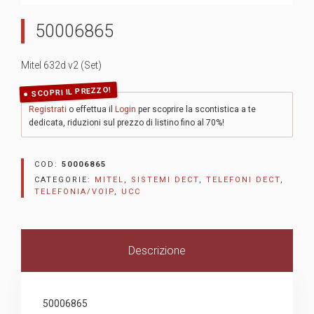
50006865
Mitel 632d v2 (Set)
SCOPRI IL PREZZO!
Registrati
o effettua il
Login
per scoprire la scontistica a te
dedicata, riduzioni sul prezzo di listino fino al 70%!
COD:
50006865
CATEGORIE:
MITEL
,
SISTEMI DECT
,
TELEFONI DECT
,
TELEFONIA/VOIP
,
UCC
Descrizione
50006865