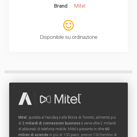
Brand
Mitel
Disponibile su ordinazione
Mitel
, quotata al Nasdaq e alla Borsa di Toronto, alimenta più
di
2 miliardi di connessioni business
e serve oltre 2 miliardi
di abbonati di telefonia mobile; Mitel è presente in oltre
60
milioni di aziende
in più di 100 paesi, presso 130 fornitori di