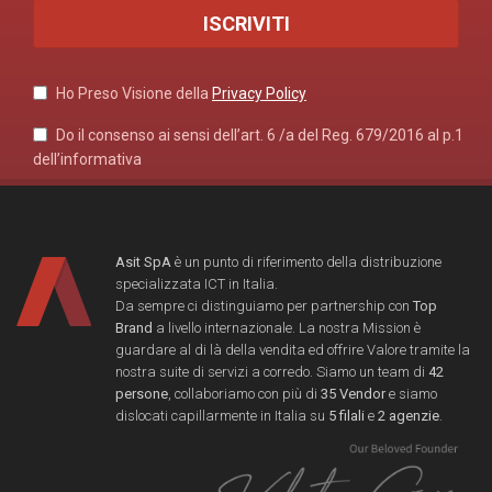
Ho Preso Visione della
Privacy Policy
Do il consenso ai sensi dell’art. 6 /a del Reg. 679/2016 al p.1
dell’informativa
Asit SpA
è un punto di riferimento della distribuzione
specializzata ICT in Italia.
Da sempre ci distinguiamo per partnership con
Top
Brand
a livello internazionale. La nostra Mission è
guardare al di là della vendita ed offrire Valore tramite la
nostra suite di servizi a corredo. Siamo un team di
42
persone
, collaboriamo con più di
35 Vendor
e siamo
dislocati capillarmente in Italia su
5 filali
e
2 agenzie
.