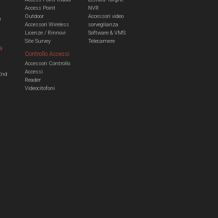
Access Point
NVR
Outdoor
Accessori video
n
Accessori Wireless
sorveglianza
Licenze / Rinnovi
Software & VMS
Site Survey
Telecamere
a
Controllo Accessi
Accessori Controllo
a
Accessi
End
Reader
Videocitofoni
m