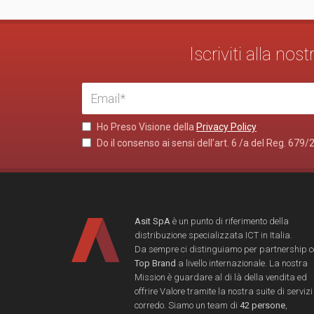
Iscriviti alla no
Ho Preso Visione della
Privacy Policy
Do il consenso ai sensi dell’art. 6 /a del Reg. 679/
Asit SpA
è un punto di riferimento della
distribuzione specializzata ICT in Italia.
Da sempre ci distinguiamo per partnership 
Top Brand
a livello internazionale. La nostra
Mission è guardare al di là della vendita ed
offrire Valore tramite la nostra suite di servizi
corredo. Siamo un team di
42 persone
,