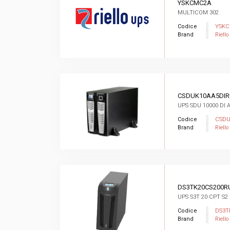
YSKCMC2A
MULTICOM 302
Codice
YSK
Brand
Riello
CSDUK10AA5DI
UPS SDU 10000 DI 
Codice
CSDU
Brand
Riello
DS3TK20CS200R
UPS S3T 20 CPT S2
Codice
DS3T
Brand
Riello