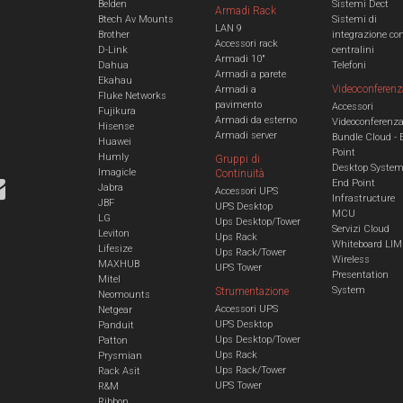
Belden
Sistemi Dect
Armadi Rack
Btech Av Mounts
Sistemi di
LAN 9
Brother
integrazione co
Accessori rack
D-Link
centralini
Armadi 10"
Dahua
Telefoni
Armadi a parete
Ekahau
Videoconferenz
Armadi a
Fluke Networks
pavimento
Accessori
Fujikura
Armadi da esterno
Videoconferenz
Hisense
Armadi server
Bundle Cloud - 
Huawei
Point
Humly
Gruppi di
Desktop Syste
Imagicle
Continuità
End Point
Jabra
Accessori UPS
Infrastructure
JBF
UPS Desktop
MCU
LG
Ups Desktop/Tower
Servizi Cloud
Leviton
Ups Rack
Whiteboard LIM
Lifesize
Ups Rack/Tower
Wireless
MAXHUB
UPS Tower
Presentation
Mitel
System
Strumentazione
Neomounts
Accessori UPS
Netgear
UPS Desktop
Panduit
Ups Desktop/Tower
Patton
Ups Rack
Prysmian
Ups Rack/Tower
Rack Asit
UPS Tower
R&M
Ribbon