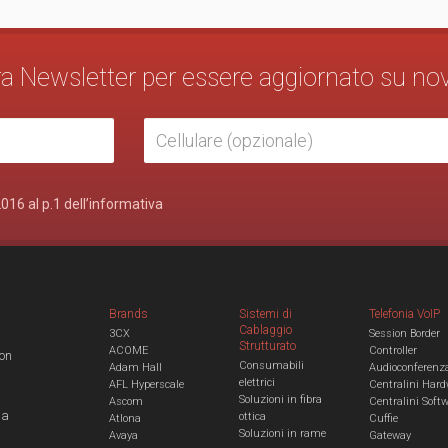
stra Newsletter per essere aggiornato su no
2016 al p.1 dell’informativa
Brands
Sistemi di
Telefonia VoIP
Cablaggio
3CX
Session Border
Strutturato
ACOME
Controller
con
Consumabili
Adam Hall
Audioconferenz
elettrici
AFL Hyperscale
Centralini Hard
Soluzioni in fibra
Ascom
Centralini Soft
 a
ottica
Atlona
Cuffie
Soluzioni in rame
Avaya
Gateway