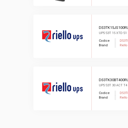
DS3TK15JS100R
UPS S3T 15 XTD S1
Codice
DS3T
Brand
Riello
DS3TK30BT400R
UPS S3T 30 ACT T4
Codice
DS3T
Brand
Riello