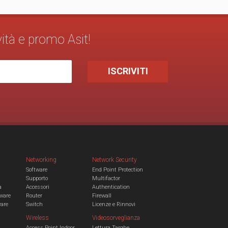
vità e promo Asit!
Networking
Network Security
Software
End Point Protection
Supporto
Multifactor
a
Accessori
Authentication
ware
Router
Firewall
ware
Switch
Licenze e Rinnovi
Wireless
Videosorveglianza
Access Point Indoor
Lettura Targhe