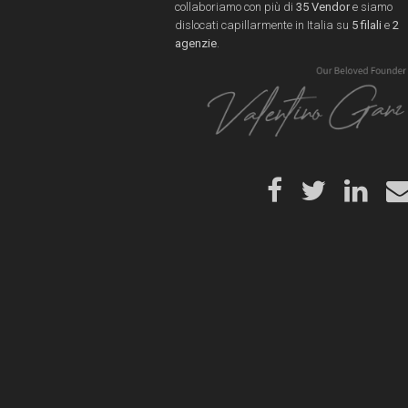
collaboriamo con più di
35 Vendor
e siamo
dislocati capillarmente in Italia su
5 filali
e
2
agenzie
.