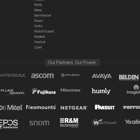
Riello
Selea
Sennheiser
Snom
Vertiv
WatchGuard
Wyebot
Yealink
Zyxel