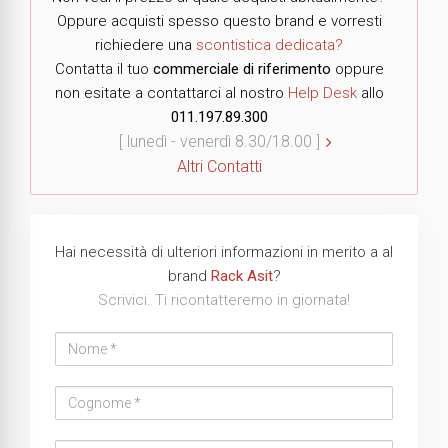
Oppure acquisti spesso questo brand e vorresti
richiedere una
scontistica dedicata?
Contatta il tuo
commerciale di riferimento
oppure
non esitate a contattarci al nostro
Help Desk
allo
011.197.89.300
[ lunedì - venerdì 8.30/18.00 ]
Altri Contatti
Hai necessità di ulteriori informazioni in merito a al
brand
Rack Asit
?
Scrivici. Ti ricontatteremo in giornata!
Nome
Cognome