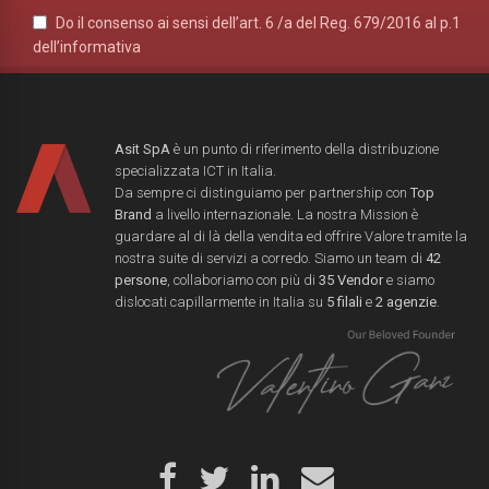
Do il consenso ai sensi dell’art. 6 /a del Reg. 679/2016 al p.1
dell’informativa
Asit SpA
è un punto di riferimento della distribuzione
specializzata ICT in Italia.
Da sempre ci distinguiamo per partnership con
Top
Brand
a livello internazionale. La nostra Mission è
guardare al di là della vendita ed offrire Valore tramite la
nostra suite di servizi a corredo. Siamo un team di
42
persone
, collaboriamo con più di
35 Vendor
e siamo
dislocati capillarmente in Italia su
5 filali
e
2 agenzie
.