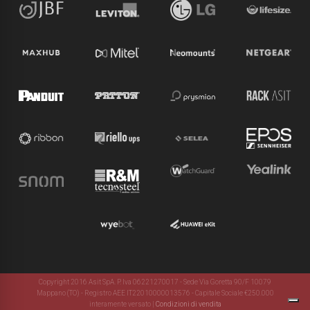
Copyright 2016 Asit SpA. P. Iva 06221270017 - Sede Via Goretta 90/F 10079
Mappano (TO) - Registro AEE IT22010000013576 - Capitale Sociale €250.000
interamente versato
|
Condizioni di vendita