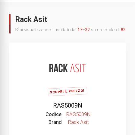
Rack Asit
Stai visualizzando i risultati dal
17–32
su un totale di
83
SCOPRI IL PREZZO!
RAS5009N
Codice
RAS5009N
Brand
Rack Asit