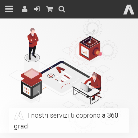
Skip
to
content
I nostri servizi ti coprono
a 360
gradi