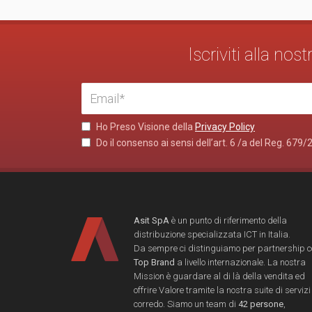
Iscriviti alla no
Ho Preso Visione della
Privacy Policy
Do il consenso ai sensi dell’art. 6 /a del Reg. 679/
Asit SpA
è un punto di riferimento della
distribuzione specializzata ICT in Italia.
Da sempre ci distinguiamo per partnership 
Top Brand
a livello internazionale. La nostra
Mission è guardare al di là della vendita ed
offrire Valore tramite la nostra suite di servizi
corredo. Siamo un team di
42 persone
,