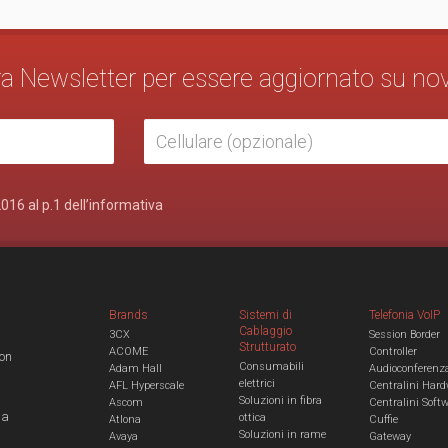
stra Newsletter per essere aggiornato su no
2016 al p.1 dell’informativa
Brands
Sistemi di
Telefonia VoIP
Cablaggio
3CX
Session Border
Strutturato
ACOME
Controller
con
Consumabili
Adam Hall
Audioconferenz
elettrici
AFL Hyperscale
Centralini Hard
Soluzioni in fibra
Ascom
Centralini Soft
 a
ottica
Atlona
Cuffie
Soluzioni in rame
Avaya
Gateway