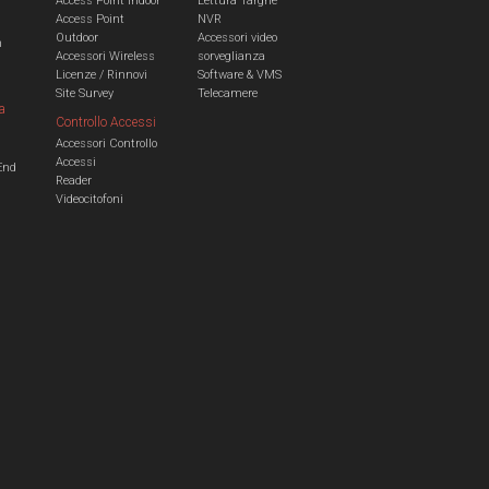
Access Point Indoor
Lettura Targhe
Access Point
NVR
Outdoor
Accessori video
n
Accessori Wireless
sorveglianza
Licenze / Rinnovi
Software & VMS
Site Survey
Telecamere
a
Controllo Accessi
Accessori Controllo
a
Accessi
End
Reader
Videocitofoni
m