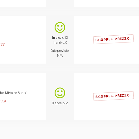
)
In stock: 13
SCOPRI IL PREZZO!
In arrivo: 0
1331
Date previste:
N/A
for MiVoice Bus x1
SCOPRI IL PREZZO!
6539
Disponibile