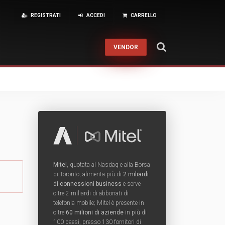
REGISTRATI
ACCEDI
CARRELLO
VENDOR
About
Financial Reporting
Pre-Sales
Contatti
Help Desk
Calendario corsi
ZIONE
RKPLACE MANAGEMENT
ione rame e fibra
kspace Hardware
Condizioni di Vendita
Training
Back
 sistemi in Fibra Ottica
kspace Licenze
ne sistemi in Rame
Fusione
RMA
Back
Mitel
, quotata al Nasdaq e alla Borsa
di Toronto, alimenta più di
2 miliardi
di connessioni business
e serve
Interventi On-Site
Cabling & Datacenter
oltre 2 miliardi di abbonati di
telefonia mobile; Mitel è presente in
Servizi Finanziari
UCC
oltre
60 milioni di aziende
in più di
100 paesi, presso 130 fornitori di