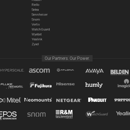
Riello
Selea
Sennheiser
Snom
Vertiv
WatchGuard
Wyebot
Yealink
Zyxel