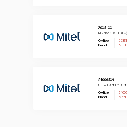
20351331
MiVoice 5361 IP (EU
Codice
2035
Brand
Mitel
54006539
UCCv4.0 Entry User 
Codice
5400
Brand
Mitel