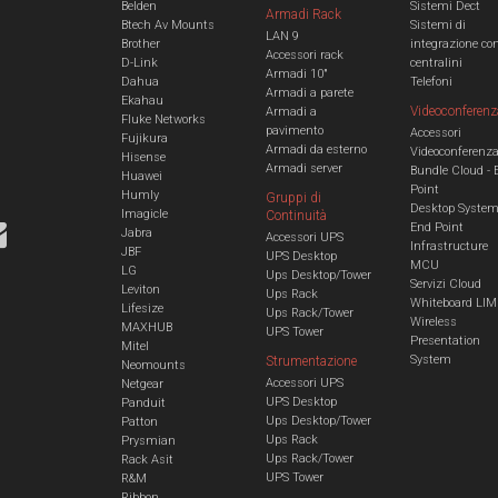
Belden
Sistemi Dect
Armadi Rack
Btech Av Mounts
Sistemi di
LAN 9
Brother
integrazione co
Accessori rack
D-Link
centralini
Armadi 10"
Dahua
Telefoni
Armadi a parete
Ekahau
Videoconferenz
Armadi a
Fluke Networks
pavimento
Accessori
Fujikura
Armadi da esterno
Videoconferenz
Hisense
Armadi server
Bundle Cloud - 
Huawei
Point
Humly
Gruppi di
Desktop Syste
Imagicle
Continuità
End Point
Jabra
Accessori UPS
Infrastructure
JBF
UPS Desktop
MCU
LG
Ups Desktop/Tower
Servizi Cloud
Leviton
Ups Rack
Whiteboard LIM
Lifesize
Ups Rack/Tower
Wireless
MAXHUB
UPS Tower
Presentation
Mitel
System
Strumentazione
Neomounts
Accessori UPS
Netgear
UPS Desktop
Panduit
Ups Desktop/Tower
Patton
Ups Rack
Prysmian
Ups Rack/Tower
Rack Asit
UPS Tower
R&M
Ribbon