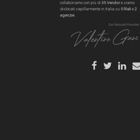
collaboriamo con più di
35 Vendor
e siamo
dislocati capillarmente in Italia su
5 filali
e
2
agenzie
.