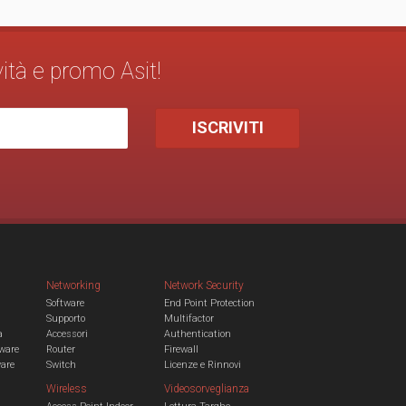
vità e promo Asit!
Networking
Network Security
Software
End Point Protection
Supporto
Multifactor
a
Accessori
Authentication
ware
Router
Firewall
ware
Switch
Licenze e Rinnovi
Wireless
Videosorveglianza