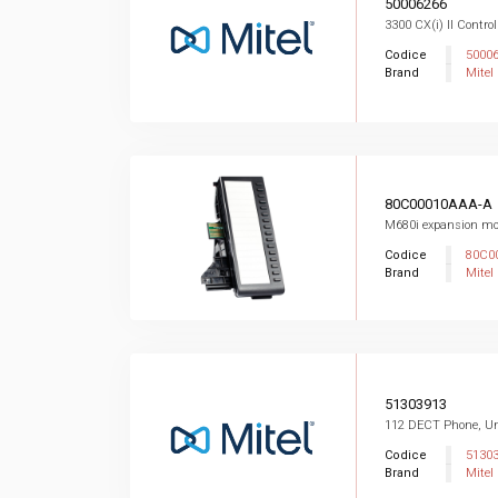
50006266
3300 CX(i) II Contro
Codice
5000
Brand
Mitel
80C00010AAA-A
M680i expansion mo
Codice
80C0
Brand
Mitel
51303913
112 DECT Phone, Un
Codice
5130
Brand
Mitel