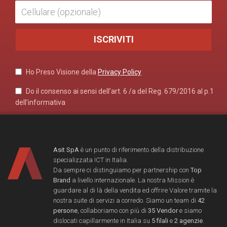
Ho Preso Visione della
Privacy Policy
Do il consenso ai sensi dell’art. 6 /a del Reg. 679/2016 al p.1
dell’informativa
Asit SpA
è un punto di riferimento della distribuzione
specializzata ICT in Italia.
Da sempre ci distinguiamo per partnership con
Top
Brand
a livello internazionale. La nostra Mission è
guardare al di là della vendita ed offrire Valore tramite la
nostra suite di servizi a corredo. Siamo un team di
42
persone
, collaboriamo con più di
35 Vendor
e siamo
dislocati capillarmente in Italia su
5 filali
e
2 agenzie
.