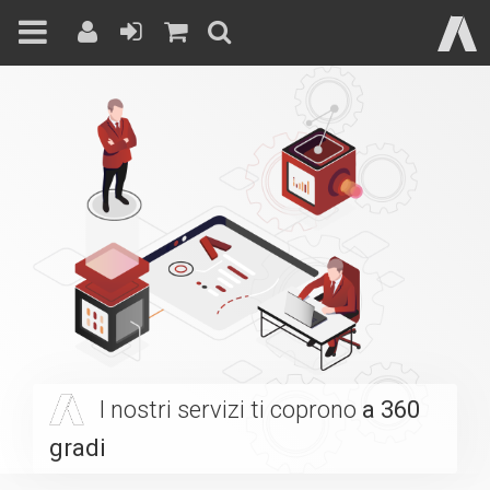
Skip
to
content
I nostri servizi ti coprono
a 360
gradi