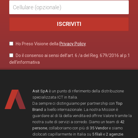
Ho Preso Visione della
Privacy Policy
Do il consenso ai sensi dell’art. 6 /a del Reg. 679/2016 al p.1
dell’informativa
Asit SpA
è un punto di riferimento della distribuzione
specializzata ICT in Italia.
Da sempre ci distinguiamo per partnership con
Top
Brand
a livello internazionale. La nostra Mission è
guardare al di là della vendita ed offrire Valore tramite la
nostra suite di servizi a corredo. Siamo un team di
42
persone
, collaboriamo con più di
35 Vendor
e siamo
dislocati capillarmente in Italia su
5 filali
e
2 agenzie
.