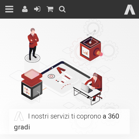
Skip
to
content
I nostri servizi ti coprono
a 360
gradi