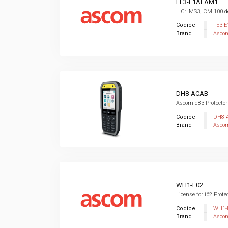
FE3-E1ALAM1
LIC: IMS3, CM 100 d
Codice
FE3-
Brand
Asco
DH8-ACAB
Ascom d83 Protector
Codice
DH8-
Brand
Asco
WH1-L02
License for i62 Prote
Codice
WH1-
Brand
Asco