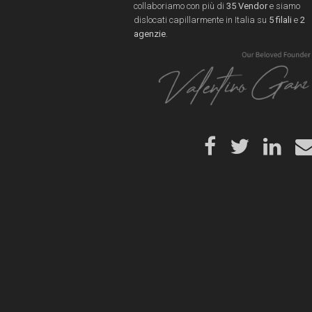
collaboriamo con più di
35 Vendor
e siamo
dislocati capillarmente in Italia su
5 filali
e
2
agenzie
.