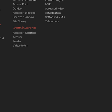
Access Point Indoor
Lettura Targhe
Access Point
NVR
Outdoor
Accessori video
n
Accessori Wireless
sorveglianza
Licenze / Rinnovi
Software & VMS
Site Survey
Telecamere
a
Controllo Accessi
Accessori Controllo
a
Accessi
End
Reader
Videocitofoni
m