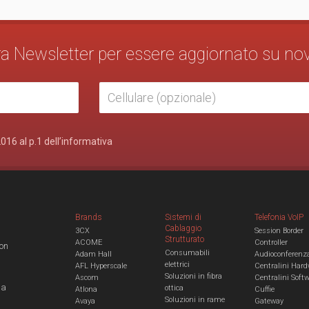
stra Newsletter per essere aggiornato su no
2016 al p.1 dell’informativa
Brands
Sistemi di
Telefonia VoIP
Cablaggio
3CX
Session Border
Strutturato
ACOME
Controller
con
Consumabili
Adam Hall
Audioconferenz
elettrici
AFL Hyperscale
Centralini Hard
Soluzioni in fibra
Ascom
Centralini Soft
 a
ottica
Atlona
Cuffie
Soluzioni in rame
Avaya
Gateway