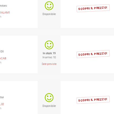
evices
SCOPRI IL PREZZO!
E1ALAM1
Disponibile
m
 EX
SCOPRI IL PREZZO!
In stock: 19
In arrivo: 10
ACAB
m
Date previste
ctor
SCOPRI IL PREZZO!
L02
Disponibile
m