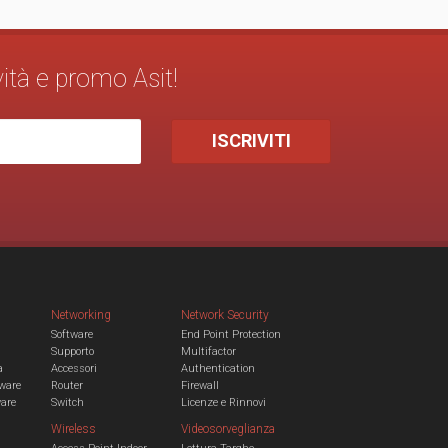
vità e promo Asit!
Networking
Network Security
Software
End Point Protection
Supporto
Multifactor
a
Accessori
Authentication
ware
Router
Firewall
ware
Switch
Licenze e Rinnovi
Wireless
Videosorveglianza