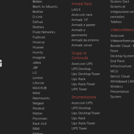
Belden
Sistemi Dect
Armadi Rack
Btech Av Mounts
Sistemi di
LAN 9
Brother
integrazione co
Accessori rack
D-Link
centralini
Armadi 10"
Dahua
Telefoni
Armadi a parete
Ekahau
Videoconferenz
Armadi a
Fluke Networks
pavimento
Accessori
Fujikura
Armadi da esterno
Videoconferenz
Hisense
Armadi server
Bundle Cloud - 
Huawei
Point
Humly
Gruppi di
Desktop Syste
Imagicle
Continuità
End Point
Jabra
Accessori UPS
Infrastructure
JBF
UPS Desktop
MCU
LG
Ups Desktop/Tower
Servizi Cloud
Leviton
Ups Rack
Whiteboard LIM
Lifesize
Ups Rack/Tower
Wireless
MAXHUB
UPS Tower
Presentation
Mitel
System
Strumentazione
Neomounts
Accessori UPS
Netgear
UPS Desktop
Panduit
Ups Desktop/Tower
Patton
Ups Rack
Prysmian
Ups Rack/Tower
Rack Asit
UPS Tower
R&M
Ribbon