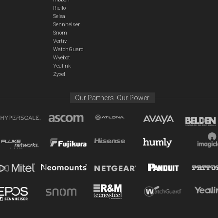
Riello
Selea
Sennheiser
Snom
Vertiv
WatchGuard
Wyebot
Yealink
Zyxel