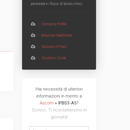
personale e i flussi di lavoro clinici.
TVCC
Back
Networking
Company Profile
Brochure Healthcare
AV
Soluzioni IP Dect
Back
Solutions Guide
Hai necessità di ulteriori
Nome
Cognome
Email
Azienda
Telefono
Messaggio
Messaggio
informazioni in merito a
address
Ascom
» IPBS3-A5
?
Scrivici. Ti ricontatteremo in
giornata!