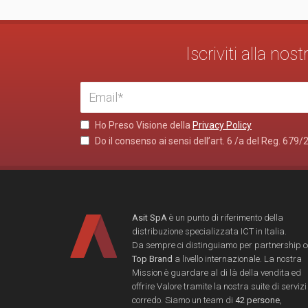
Iscriviti alla no
Ho Preso Visione della
Privacy Policy
Do il consenso ai sensi dell’art. 6 /a del Reg. 679/
Asit SpA
è un punto di riferimento della
distribuzione specializzata ICT in Italia.
Da sempre ci distinguiamo per partnership 
Top Brand
a livello internazionale. La nostra
Mission è guardare al di là della vendita ed
offrire Valore tramite la nostra suite di servizi
corredo. Siamo un team di
42 persone
,