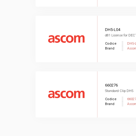
DH5-L04
d81 License for DEC
Codice
DH5-
Brand
Asco
660276
Standard Clip DH5
Codice
6602
Brand
Asco