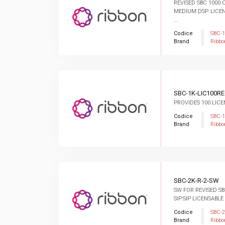
REVISED SBC 1000 C
MEDIUM DSP. LICE
...
Codice
SBC-1
Brand
Ribbo
SBC-1K-LIC100R
PROVIDES 100 LICE
Codice
SBC-
Brand
Ribbo
SBC-2K-R-2-SW
SW FOR REVISED SB
SIP:SIP LICENSABLE
Codice
SBC-2
Brand
Ribbo