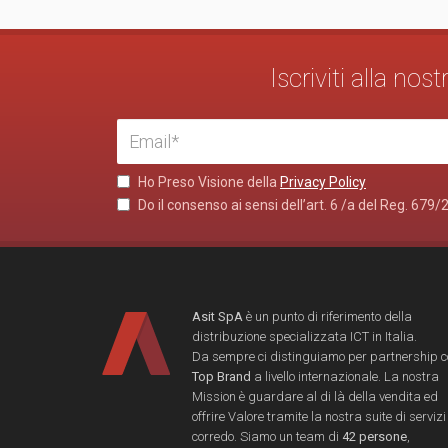
Iscriviti alla no
Ho Preso Visione della
Privacy Policy
Do il consenso ai sensi dell’art. 6 /a del Reg. 679/
Asit SpA
è un punto di riferimento della
distribuzione specializzata ICT in Italia.
Da sempre ci distinguiamo per partnership 
Top Brand
a livello internazionale. La nostra
Mission è guardare al di là della vendita ed
offrire Valore tramite la nostra suite di servizi
corredo. Siamo un team di
42 persone
,