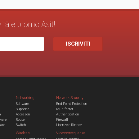
vità e promo Asit!
Networking
Network Security
Software
End Point Protection
Supporto
Multifactor
a
Accessori
Authentication
ware
Router
Firewall
ware
Switch
Licenze e Rinnovi
Wireless
Videosorveglianza