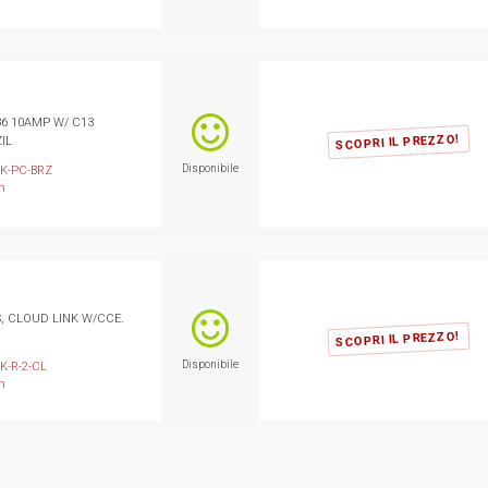
36 10AMP W/ C13
SCOPRI IL PREZZO!
IL
Disponibile
1K-PC-BRZ
n
S, CLOUD LINK W/CCE.
SCOPRI IL PREZZO!
Disponibile
K-R-2-CL
n