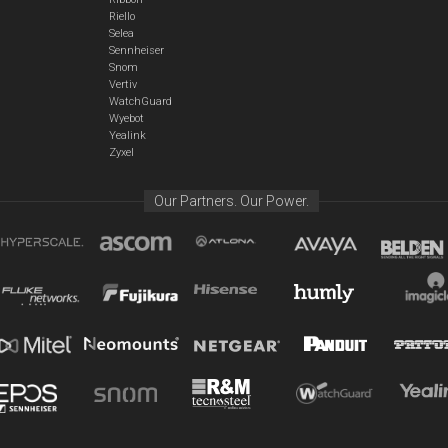
Riello
Selea
Sennheiser
Snom
Vertiv
WatchGuard
Wyebot
Yealink
Zyxel