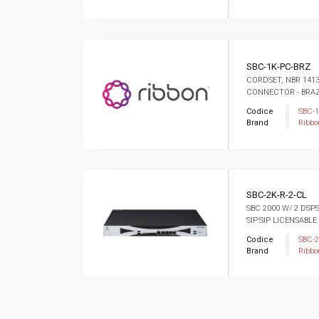
SBC-1K-PC-BRZ
CORDSET, NBR 141
CONNECTOR - BRAZ
Codice
SBC-
Brand
Ribbo
SBC-2K-R-2-CL
SBC 2000 W/ 2 DSP
SIP:SIP LICENSABLE
Codice
SBC-2
Brand
Ribbo