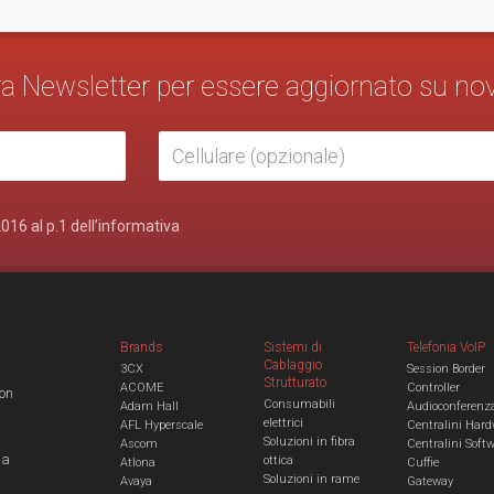
stra Newsletter per essere aggiornato su no
2016 al p.1 dell’informativa
Brands
Sistemi di
Telefonia VoIP
Cablaggio
3CX
Session Border
Strutturato
ACOME
Controller
con
Consumabili
Adam Hall
Audioconferenz
elettrici
AFL Hyperscale
Centralini Hard
Soluzioni in fibra
Ascom
Centralini Soft
 a
ottica
Atlona
Cuffie
Soluzioni in rame
Avaya
Gateway