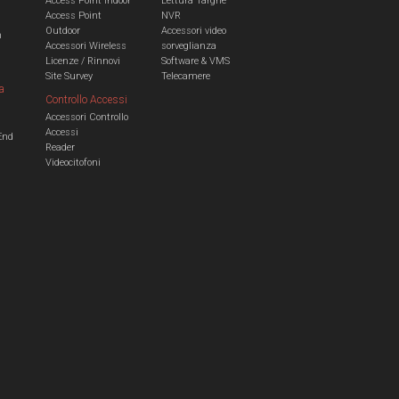
Access Point Indoor
Lettura Targhe
Access Point
NVR
Outdoor
Accessori video
n
Accessori Wireless
sorveglianza
Licenze / Rinnovi
Software & VMS
Site Survey
Telecamere
a
Controllo Accessi
Accessori Controllo
a
Accessi
End
Reader
Videocitofoni
m