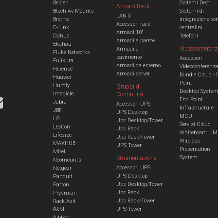
Belden
Sistemi Dect
Armadi Rack
Btech Av Mounts
Sistemi di
LAN 9
Brother
integrazione co
Accessori rack
D-Link
centralini
Armadi 10"
Dahua
Telefoni
Armadi a parete
Ekahau
Videoconferenz
Armadi a
Fluke Networks
pavimento
Accessori
Fujikura
Armadi da esterno
Videoconferenz
Hisense
Armadi server
Bundle Cloud - 
Huawei
Point
Humly
Gruppi di
Desktop Syste
Imagicle
Continuità
End Point
Jabra
Accessori UPS
Infrastructure
JBF
UPS Desktop
MCU
LG
Ups Desktop/Tower
Servizi Cloud
Leviton
Ups Rack
Whiteboard LIM
Lifesize
Ups Rack/Tower
Wireless
MAXHUB
UPS Tower
Presentation
Mitel
System
Strumentazione
Neomounts
Accessori UPS
Netgear
UPS Desktop
Panduit
Ups Desktop/Tower
Patton
Ups Rack
Prysmian
Ups Rack/Tower
Rack Asit
UPS Tower
R&M
Ribbon