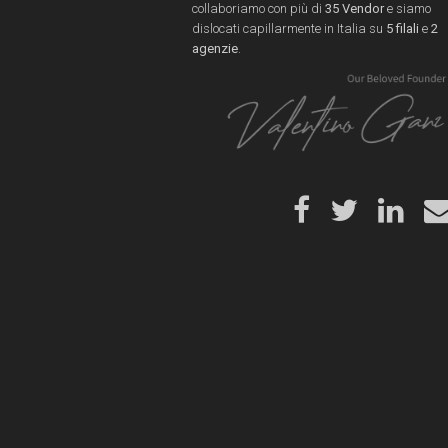
collaboriamo con più di
35 Vendor
e siamo
dislocati capillarmente in Italia su
5 filali
e
2
agenzie
.